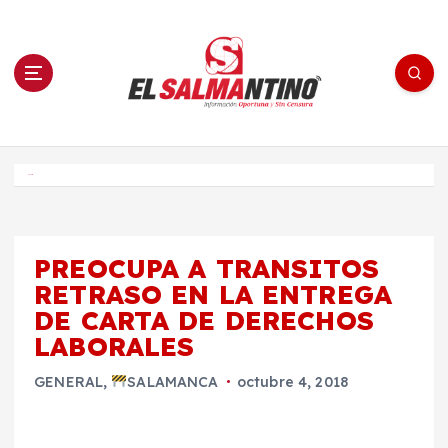
S
a
l
t
a
r
a
l
c
o
El Salmantino - medios/noticias/editorial
n
t
e
Inicio
n
i
d
o
PREOCUPA A TRANSITOS
RETRASO EN LA ENTREGA
DE CARTA DE DERECHOS
LABORALES
GENERAL
,
SALAMANCA
octubre 4, 2018