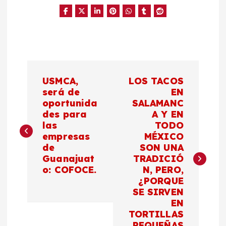
N
USMCA,
LOS TACOS
a
será de
EN
oportunida
SALAMANC
des para
A Y EN
v
las
TODO
empresas
MÉXICO
e
de
SON UNA
Guanajuat
TRADICIÓ
g
o: COFOCE.
N, PERO,
¿PORQUE
a
SE SIRVEN
EN
c
TORTILLAS
PEQUEÑAS