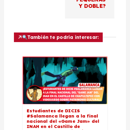
Y DOBLE?
i
ó
n
También te podría interesar:
d
e
e
n
t
Estudiantes de DICIS
#Salamanca llegan a la final
r
nacional del «Game Jam» del
INAH en el Castillo de