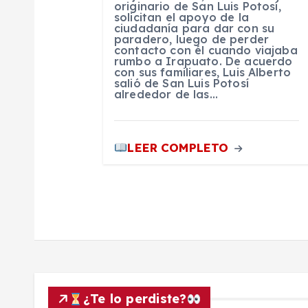
t
originario de San Luis Potosí,
solicitan el apoyo de la
ciudadanía para dar con su
r
paradero, luego de perder
contacto con él cuando viajaba
rumbo a Irapuato. De acuerdo
a
con sus familiares, Luis Alberto
salió de San Luis Potosí
alrededor de las…
d
a
LEER COMPLETO
s
¿Te lo perdiste?