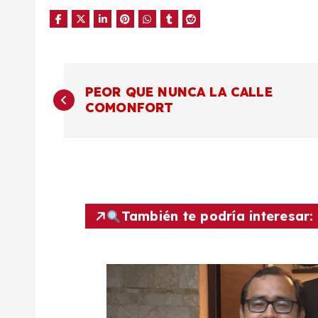
N
PEOR QUE NUNCA LA CALLE
COMONFORT
a
v
e
También te podría interesar:
g
a