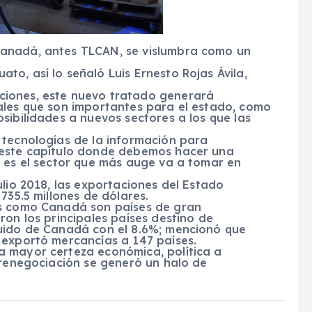
Canadá, antes TLCAN, se vislumbra como un
o, así lo señaló Luis Ernesto Rojas Ávila,
ciones, este nuevo tratado generará
ales que son importantes para el estado, como
sibilidades a nuevos sectores a los que las
.
 tecnologías de la información para
 este capítulo donde debemos hacer una
e es el sector que más auge va a tomar en
ulio 2018, las exportaciones del Estado
735.5 millones de dólares.
os como Canadá son países de gran
ron los principales países destino de
guido de Canadá con el 8.6%; mencionó que
 exportó mercancías a 147 países.
a mayor certeza económica, política a
 renegociación se generó un halo de