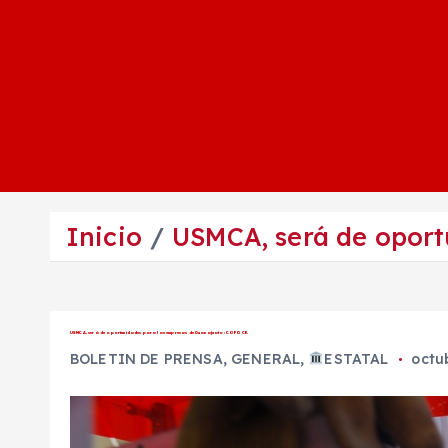
Inicio
USMCA, será de opor
USMCA, será de oportunidades para las empresas de Guanajuato: COFOCE.
BOLETIN DE PRENSA
,
GENERAL
,
ESTATAL
octu