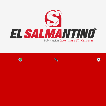
El Salmantino - medios/noticias/editorial
NAL
EL MUNDO
EDITORIALES
D