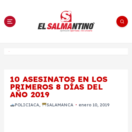
S
a
l
t
a
r
a
l
c
o
El Salmantino - medios/noticias/editorial
n
t
e
Inicio
n
i
d
o
10 ASESINATOS EN LOS
PRIMEROS 8 DÍAS DEL
AÑO 2019
POLICIACA
,
SALAMANCA
enero 10, 2019