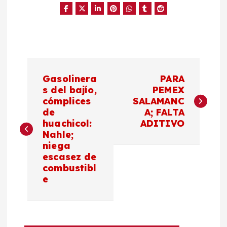
N
Gasolinera
PARA
a
s del bajío,
PEMEX
cómplices
SALAMANC
de
A; FALTA
v
huachicol:
ADITIVO
Nahle;
e
niega
escasez de
g
combustibl
e
a
c