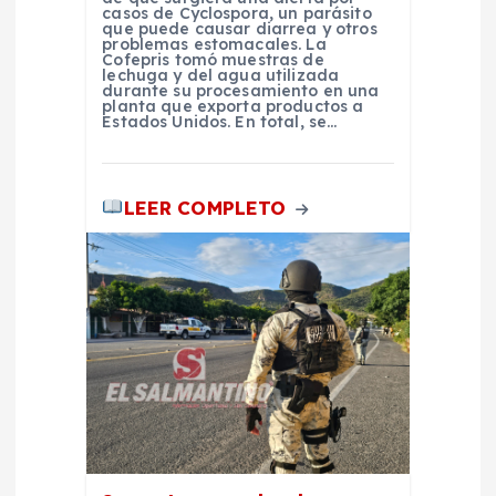
a
casos de Cyclospora, un parásito
que puede causar diarrea y otros
problemas estomacales. La
Cofepris tomó muestras de
d
lechuga y del agua utilizada
durante su procesamiento en una
planta que exporta productos a
a
Estados Unidos. En total, se…
s
LEER COMPLETO