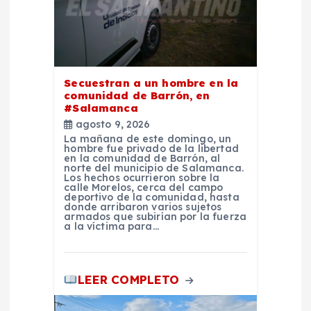
n
d
e
Secuestran a un hombre en la
comunidad de Barrón, en
e
#Salamanca
agosto 9, 2026
n
La mañana de este domingo, un
hombre fue privado de la libertad
en la comunidad de Barrón, al
norte del municipio de Salamanca.
t
Los hechos ocurrieron sobre la
calle Morelos, cerca del campo
deportivo de la comunidad, hasta
r
donde arribaron varios sujetos
armados que subirían por la fuerza
a la víctima para…
a
d
LEER COMPLETO