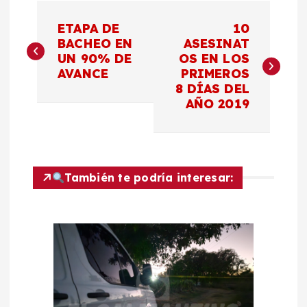
N
ETAPA DE
10
a
BACHEO EN
ASESINAT
UN 90% DE
OS EN LOS
AVANCE
PRIMEROS
v
8 DÍAS DEL
AÑO 2019
e
g
a
También te podría interesar:
c
i
ó