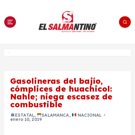
S
a
l
t
a
r
a
l
c
o
El Salmantino - medios/noticias/editorial
n
t
e
Inicio
n
i
d
o
Gasolineras del bajío,
cómplices de huachicol:
Nahle; niega escasez de
combustible
ESTATAL
,
SALAMANCA
,
NACIONAL
enero 10, 2019