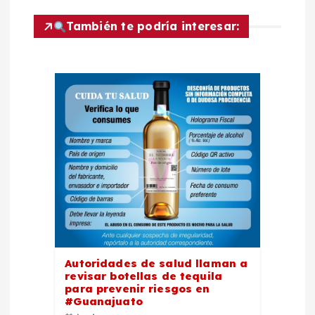
c
También te podría interesar:
i
ó
n
d
e
e
n
Autoridades de salud llaman a
revisar botellas de tequila
t
para prevenir riesgos en
#Guanajuato