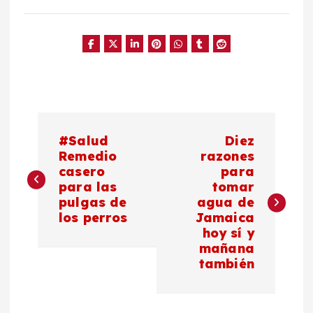
N
#Salud
Diez
a
Remedio
razones
casero
para
para las
tomar
v
pulgas de
agua de
los perros
Jamaica
e
hoy sí y
mañana
g
también
a