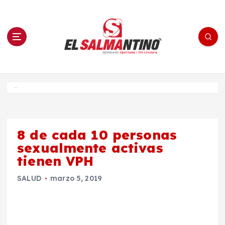
S
a
l
t
a
r
a
l
c
o
El Salmantino - medios/noticias/editorial
n
t
e
Inicio
n
i
d
o
8 de cada 10 personas
sexualmente activas
tienen VPH
SALUD
marzo 5, 2019