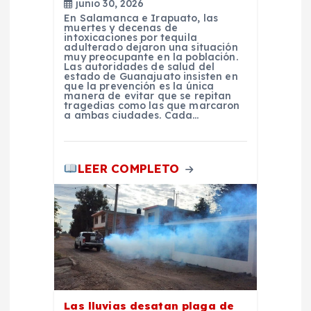
junio 30, 2026
r
En Salamanca e Irapuato, las
muertes y decenas de
intoxicaciones por tequila
a
adulterado dejaron una situación
muy preocupante en la población.
Las autoridades de salud del
d
estado de Guanajuato insisten en
que la prevención es la única
manera de evitar que se repitan
tragedias como las que marcaron
a
a ambas ciudades. Cada…
s
LEER COMPLETO
Las lluvias desatan plaga de