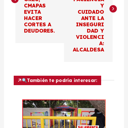
e
CMAPAS
Y
EVITA
CUIDADO
g
HACER
ANTE LA
CORTES A
INSEGURI
a
DEUDORES.
DAD Y
VIOLENCI
c
A:
ALCALDESA
i
ó
También te podría interesar:
n
d
e