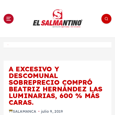
S
a
l
t
a
r
a
l
c
o
El Salmantino - medios/noticias/editorial
n
t
e
Inicio
n
i
d
o
A EXCESIVO Y
DESCOMUNAL
SOBREPRECIO COMPRÓ
BEATRIZ HERNÁNDEZ LAS
LUMINARIAS, 600 % MÁS
CARAS.
SALAMANCA
julio 9, 2019