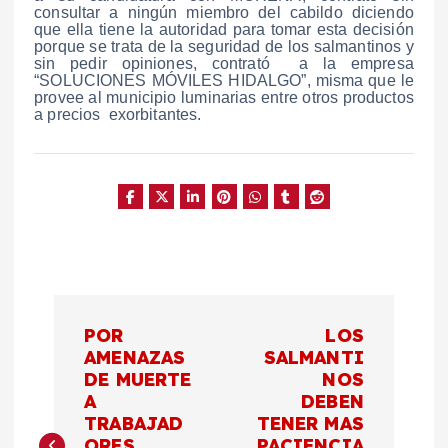
consultar a ningún miembro del cabildo diciendo
que ella tiene la autoridad para tomar esta decisión
porque se trata de la seguridad de los salmantinos y
sin pedir opiniones, contrató a la empresa
“SOLUCIONES MÓVILES HIDALGO”, misma que le
provee al municipio luminarias entre otros productos
a precios exorbitantes.
N
POR
LOS
a
AMENAZAS
SALMANTI
DE MUERTE
NOS
A
DEBEN
v
TRABAJAD
TENER MAS
ORES,
PACIENCIA