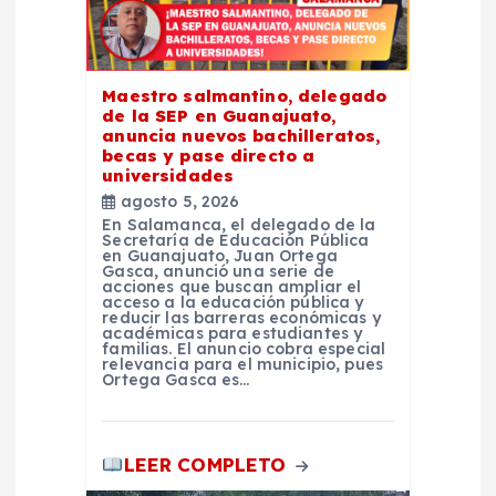
e
n
Maestro salmantino, delegado
t
de la SEP en Guanajuato,
anuncia nuevos bachilleratos,
becas y pase directo a
r
universidades
agosto 5, 2026
a
En Salamanca, el delegado de la
Secretaría de Educación Pública
en Guanajuato, Juan Ortega
d
Gasca, anunció una serie de
acciones que buscan ampliar el
acceso a la educación pública y
reducir las barreras económicas y
a
académicas para estudiantes y
familias. El anuncio cobra especial
relevancia para el municipio, pues
s
Ortega Gasca es…
LEER COMPLETO