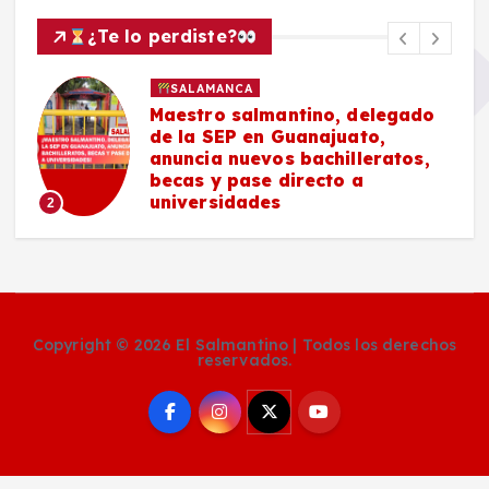
¿Te lo perdiste?
SALAMANCA
Maestro salmantino, delegado
de la SEP en Guanajuato,
anuncia nuevos bachilleratos,
becas y pase directo a
universidades
2
Copyright © 2026 El Salmantino | Todos los derechos
reservados.
Social Media Auto Publish
Powered By :
XYZScripts.com