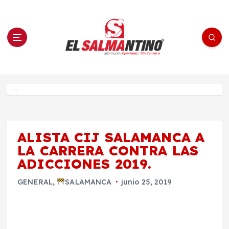
S
a
l
t
a
r
a
l
c
o
El Salmantino - medios/noticias/editorial
n
t
e
Inicio
n
i
d
o
ALISTA CIJ SALAMANCA A
LA CARRERA CONTRA LAS
ADICCIONES 2019.
GENERAL
,
SALAMANCA
junio 25, 2019