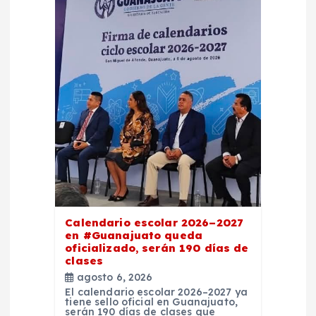
n
d
e
e
n
t
r
Calendario escolar 2026–2027
en #Guanajuato queda
oficializado, serán 190 días de
a
clases
agosto 6, 2026
d
El calendario escolar 2026–2027 ya
tiene sello oficial en Guanajuato,
serán 190 días de clases que