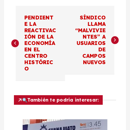
N
PENDIENT
SÍNDICO
a
E LA
LLAMA
REACTIVAC
“MALVIVIE
IÓN DE LA
NTES” A
v
ECONOMÍA
USUARIOS
EN EL
DE
e
CENTRO
CAMPOS
HISTÓRIC
NUEVOS
g
O
a
c
También te podría interesar:
i
ó