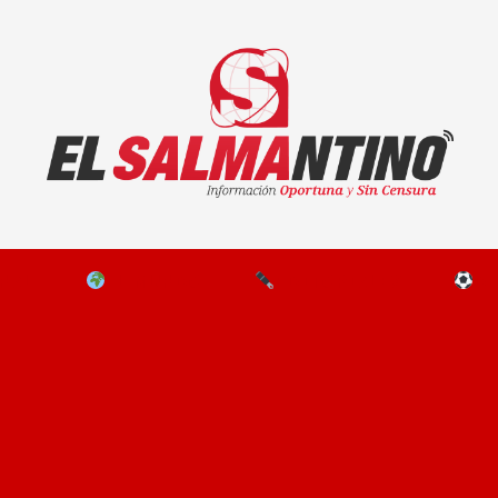
El Salmantino - medios/noticias/editorial
NAL
EL MUNDO
EDITORIALES
D