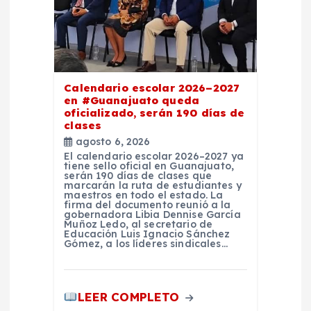
e
n
t
Calendario escolar 2026–2027
en #Guanajuato queda
r
oficializado, serán 190 días de
clases
a
agosto 6, 2026
El calendario escolar 2026–2027 ya
tiene sello oficial en Guanajuato,
d
serán 190 días de clases que
marcarán la ruta de estudiantes y
maestros en todo el estado. La
a
firma del documento reunió a la
gobernadora Libia Dennise García
Muñoz Ledo, al secretario de
Educación Luis Ignacio Sánchez
s
Gómez, a los líderes sindicales…
LEER COMPLETO