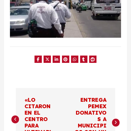
N
«LO
ENTREGA
a
CITARON
PEMEX
EN EL
DONATIVO
CENTRO
S A
v
PARA
MUNICIPI