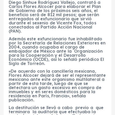
Diego Sinhue Rodríguez Vallejo, contrató a
Carlos Flores Alcocer para elaborar el Plan
de Gobierno de los próximos seis años, el
beneficio será de 812 mil pesos; que serán
entregados al exfuncionario que sirvió
durante el sexenio de Vicente Fox, todos
conectados al Partido Acción Nacional
(PAN).
Además este exfuncionario fue inhabilitado
por la Secretaría de Relaciones Exteriores en
2004, cuando ocupaba el cargo de
embajador de México ante la Organización
para la Cooperación y el Desarrollo
Económico (OCDE), así lo señaló periódico El
Siglo de Torreón.
«De acuerdo con la cancillería mexicana,
Flores Alcocer dejará de ser el representante
mexicano ante este organismo multilateral a
partir de esta tarde, luego de que se
detectara un gasto excesivo en compra de
inmuebles y en seres domésticos para la
residencia en París, Francia», señala
publicación.
La destitución se llevó a cabo previo a que
terminara la auditoría que efectuaba la