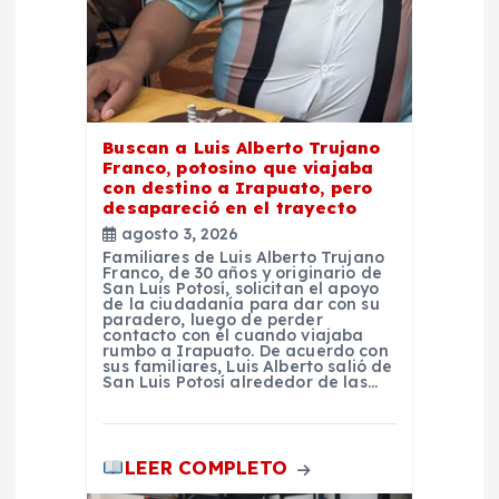
r
a
d
Buscan a Luis Alberto Trujano
Franco, potosino que viajaba
a
con destino a Irapuato, pero
desapareció en el trayecto
agosto 3, 2026
s
Familiares de Luis Alberto Trujano
Franco, de 30 años y originario de
San Luis Potosí, solicitan el apoyo
de la ciudadanía para dar con su
paradero, luego de perder
contacto con él cuando viajaba
rumbo a Irapuato. De acuerdo con
sus familiares, Luis Alberto salió de
San Luis Potosí alrededor de las…
LEER COMPLETO