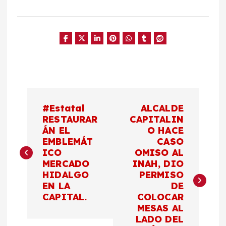
N
#Estatal
ALCALDE
a
RESTAURAR
CAPITALIN
ÁN EL
O HACE
EMBLEMÁT
CASO
v
ICO
OMISO AL
MERCADO
INAH, DIO
e
HIDALGO
PERMISO
EN LA
DE
g
CAPITAL.
COLOCAR
MESAS AL
a
LADO DEL