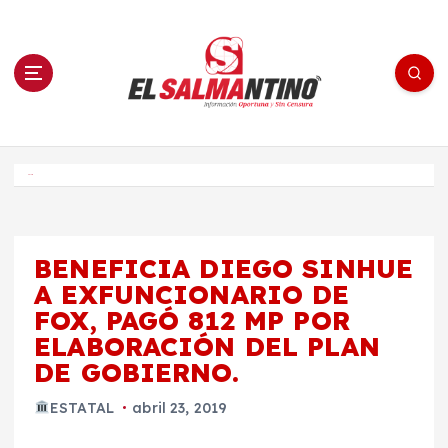
S
a
l
t
a
r
a
l
c
o
El Salmantino - medios/noticias/editorial
n
t
e
Inicio
n
i
d
o
BENEFICIA DIEGO SINHUE
A EXFUNCIONARIO DE
FOX, PAGÓ 812 MP POR
ELABORACIÓN DEL PLAN
DE GOBIERNO.
ESTATAL
abril 23, 2019