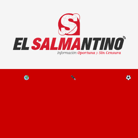
El Salmantino - medios/noticias/editorial
NAL
EL MUNDO
EDITORIALES
D