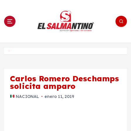
S
a
l
t
a
r
a
l
c
o
El Salmantino - medios/noticias/editorial
n
t
e
Inicio
n
i
d
o
Carlos Romero Deschamps
solicita amparo
NACIONAL
enero 11, 2019