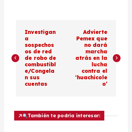
N
Investigan
Advierte
a
a
Pemex que
sospechos
no dará
os de red
marcha
v
de robo de
atrás en la
combustibl
lucha
e
e/Congela
contra el
n sus
‘huachicole
g
cuentas
o’
a
c
También te podría interesar:
i