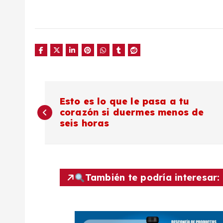
N
Esto es lo que le pasa a tu
corazón si duermes menos de
a
seis horas
v
e
También te podría interesar:
g