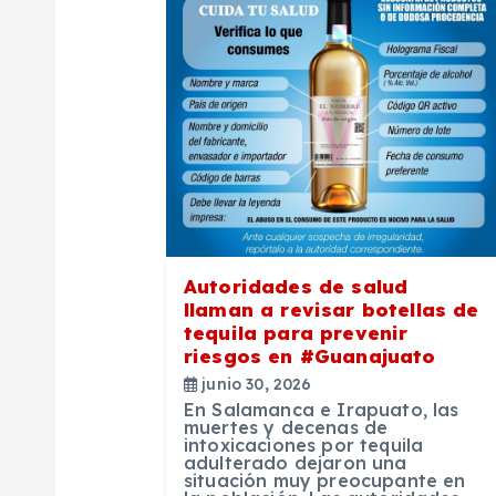
a
c
i
ó
n
Autoridades de salud
llaman a revisar botellas de
d
tequila para prevenir
riesgos en #Guanajuato
e
junio 30, 2026
En Salamanca e Irapuato, las
muertes y decenas de
e
intoxicaciones por tequila
adulterado dejaron una
situación muy preocupante en