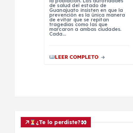
la población. Las autoridades
n
de salud del estado de
Guanajuato insisten en que la
prevención es la única manera
t
de evitar que se repitan
tragedias como las que
marcaron a ambas ciudades.
Cada…
r
a
LEER COMPLETO
d
a
s
¿Te lo perdiste?