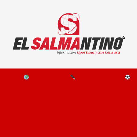
El Salmantino - medios/noticias/editorial
NAL
EL MUNDO
EDITORIALES
D