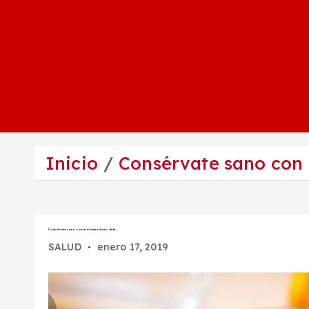
Inicio
Consérvate sano con 
Consérvate sano con una buena taza de té
SALUD
enero 17, 2019