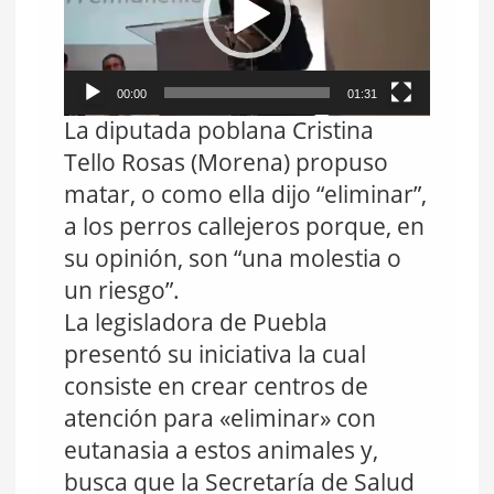
d
u
c
t
o
r
00:00
01:31
d
La diputada poblana Cristina
e
v
Tello Rosas (Morena) propuso
í
d
matar, o como ella dijo “eliminar”,
e
o
a los perros callejeros porque, en
su opinión, son “una molestia o
un riesgo”.
La legisladora de Puebla
presentó su iniciativa la cual
consiste en crear centros de
atención para «eliminar» con
eutanasia a estos animales y,
busca que la Secretaría de Salud