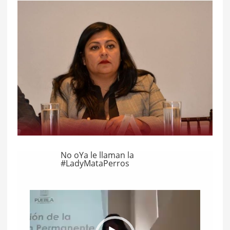
No oYa le llaman la
#LadyMataPerros
R
e
p
r
o