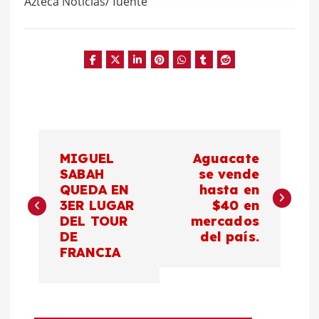
Azteca Noticias/ fuente
N
MIGUEL
Aguacate
a
SABAH
se vende
QUEDA EN
hasta en
3ER LUGAR
$40 en
v
DEL TOUR
mercados
DE
del país.
e
FRANCIA
g