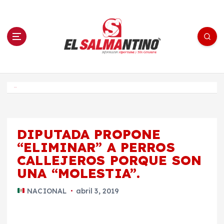
S
a
l
t
a
r
a
l
c
o
El Salmantino - medios/noticias/editorial
n
t
e
Inicio
n
i
d
o
DIPUTADA PROPONE
“ELIMINAR” A PERROS
CALLEJEROS PORQUE SON
UNA “MOLESTIA”.
NACIONAL
abril 3, 2019