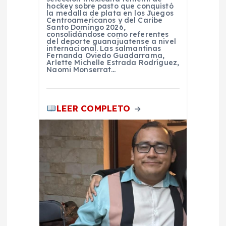
hockey sobre pasto que conquistó
la medalla de plata en los Juegos
r
Centroamericanos y del Caribe
Santo Domingo 2026,
consolidándose como referentes
a
del deporte guanajuatense a nivel
internacional. Las salmantinas
Fernanda Oviedo Guadarrama,
Arlette Michelle Estrada Rodríguez,
d
Naomi Monserrat…
a
LEER COMPLETO
s