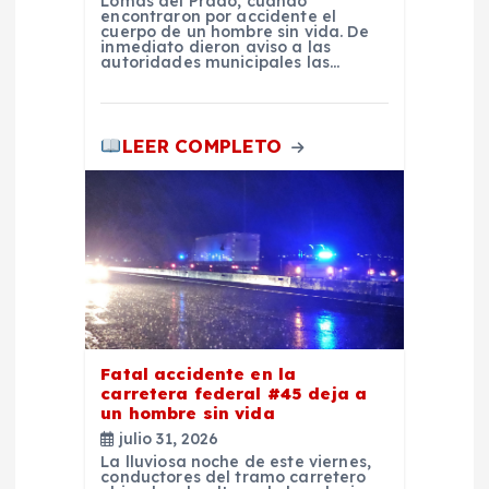
Lomas del Prado, cuando
encontraron por accidente el
a
cuerpo de un hombre sin vida. De
inmediato dieron aviso a las
autoridades municipales las…
d
a
LEER COMPLETO
s
Fatal accidente en la
carretera federal #45 deja a
un hombre sin vida
julio 31, 2026
La lluviosa noche de este viernes,
conductores del tramo carretero