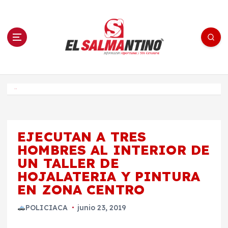
S
a
l
t
a
r
a
l
c
o
El Salmantino - medios/noticias/editorial
n
t
e
Inicio
n
i
d
o
EJECUTAN A TRES
HOMBRES AL INTERIOR DE
UN TALLER DE
HOJALATERIA Y PINTURA
EN ZONA CENTRO
POLICIACA
junio 23, 2019