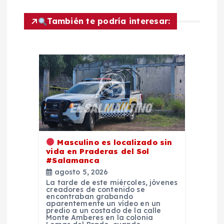
i
También te podría interesar:
ó
n
d
e
e
Masculino es localizado sin
vida en Praderas del Sol
n
#Salamanca
agosto 5, 2026
La tarde de este miércoles, jóvenes
t
creadores de contenido se
encontraban grabando
aparentemente un vídeo en un
r
predio a un costado de la calle
Monte Amberes en la colonia