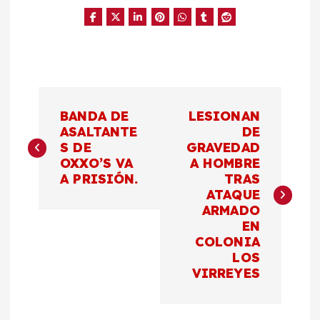
N
BANDA DE
LESIONAN
a
ASALTANTE
DE
S DE
GRAVEDAD
OXXO’S VA
A HOMBRE
v
A PRISIÓN.
TRAS
ATAQUE
e
ARMADO
EN
g
COLONIA
LOS
a
VIRREYES
c