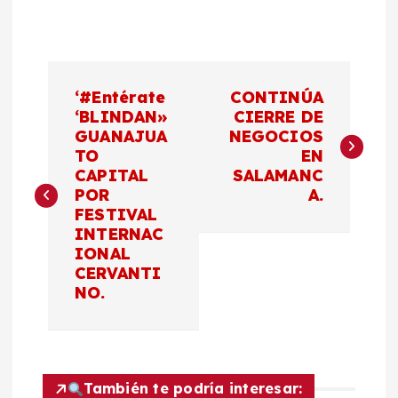
N
‘#Entérate
CONTINÚA
a
‘BLINDAN»
CIERRE DE
GUANAJUA
NEGOCIOS
TO
EN
v
CAPITAL
SALAMANC
POR
A.
e
FESTIVAL
INTERNAC
g
IONAL
CERVANTI
a
NO.
c
i
También te podría interesar: