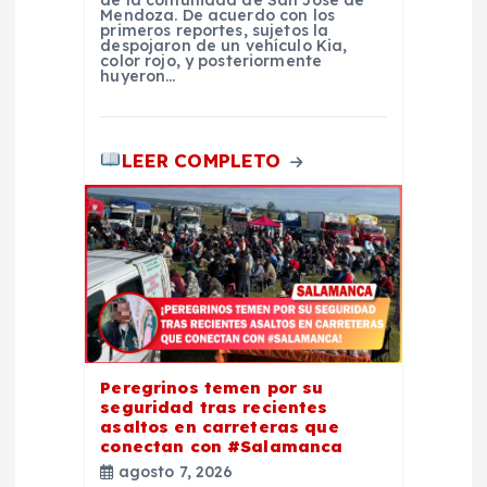
de la comunidad de San José de
d
Mendoza. De acuerdo con los
primeros reportes, sujetos la
despojaron de un vehículo Kia,
color rojo, y posteriormente
a
huyeron…
s
LEER COMPLETO
Peregrinos temen por su
seguridad tras recientes
asaltos en carreteras que
conectan con #Salamanca
agosto 7, 2026