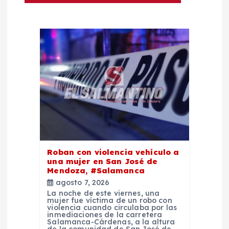
ó
n
d
e
e
n
Roban con violencia vehículo a
t
una mujer en San José de
Mendoza, #Salamanca
agosto 7, 2026
r
La noche de este viernes, una
mujer fue víctima de un robo con
violencia cuando circulaba por las
a
inmediaciones de la carretera
Salamanca-Cárdenas, a la altura