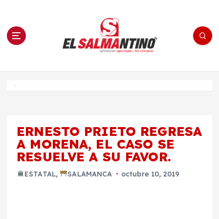
S
a
l
t
a
r
a
l
c
o
El Salmantino - medios/noticias/editorial
n
t
e
Inicio
n
i
d
o
ERNESTO PRIETO REGRESA
A MORENA, EL CASO SE
RESUELVE A SU FAVOR.
ESTATAL
,
SALAMANCA
octubre 10, 2019