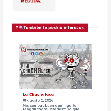
MEDIDA.
a
c
También te podría interesar:
i
ó
n
d
e
e
La Chachalaca
agosto 2, 2026
n
Mis compas buen dominguito
tengan todos ustedes!!! Yo que