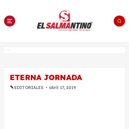
S
a
l
t
a
r
a
l
c
o
El Salmantino - medios/noticias/editorial
n
t
e
Inicio
n
i
d
o
ETERNA JORNADA
EDITORIALES
abril 17, 2019