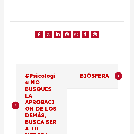
N
#Psicologí
BIÓSFERA
a
a NO
BUSQUES
LA
v
APROBACI
ÓN DE LOS
e
DEMÁS,
BUSCA SER
g
A TU