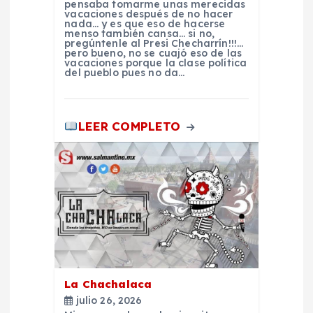
pensaba tomarme unas merecidas
t
vacaciones después de no hacer
nada… y es que eso de hacerse
menso también cansa… si no,
r
pregúntenle al Presi Checharrín!!!…
pero bueno, no se cuajó eso de las
vacaciones porque la clase política
del pueblo pues no da…
a
d
LEER COMPLETO
a
s
La Chachalaca
julio 26, 2026