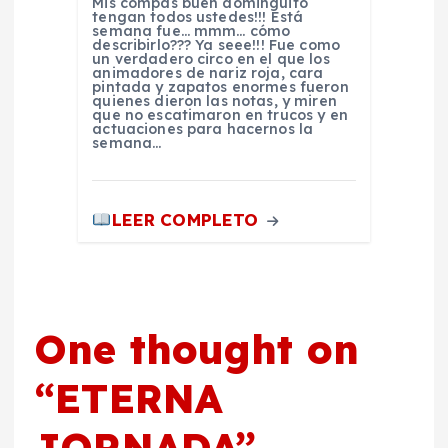
Mis compas buen dominguito
tengan todos ustedes!!! Está
semana fue… mmm… cómo
describirlo??? Ya seee!!! Fue como
un verdadero circo en el que los
animadores de nariz roja, cara
pintada y zapatos enormes fueron
quienes dieron las notas, y miren
que no escatimaron en trucos y en
actuaciones para hacernos la
semana…
LEER COMPLETO
One thought on
“
ETERNA
JORNADA
”