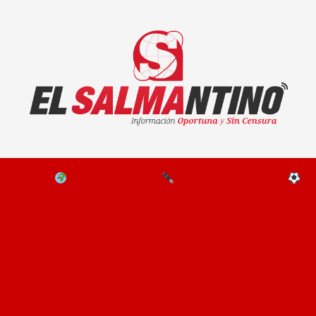
El Salmantino - medios/noticias/editorial
NAL
EL MUNDO
EDITORIALES
D