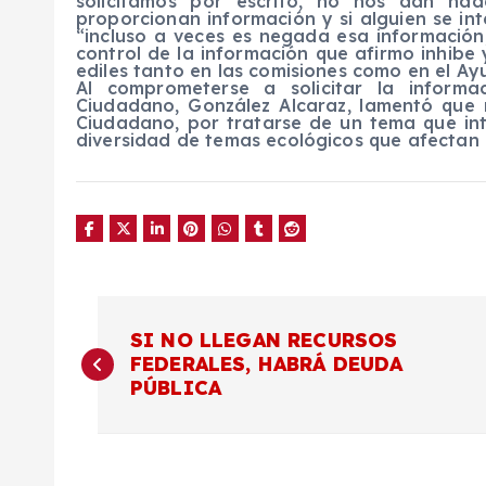
solicitamos por escrito, no nos dan nad
proporcionan información y si alguien se int
“incluso a veces es negada esa información
control de la información que afirmo inhibe
ediles tanto en las comisiones como en el Ay
Al comprometerse a solicitar la inform
Ciudadano, González Alcaraz, lamentó que 
Ciudadano, por tratarse de un tema que in
diversidad de temas ecológicos que afectan 
N
SI NO LLEGAN RECURSOS
FEDERALES, HABRÁ DEUDA
a
PÚBLICA
v