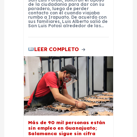
San Luis Potosí, solicitan el apoyo
de la ciudadanía para dar con su
s
paradero, luego de perder
contacto con él cuando viajaba
rumbo a Irapuato. De acuerdo con
sus familiares, Luis Alberto salió de
San Luis Potosí alrededor de las…
LEER COMPLETO
Más de 90 mil personas están
sin empleo en Guanajuato;
Salamanca sigue sin cifra