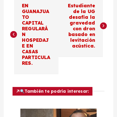
N
EN
Estudiante
a
GUANAJUA
de la UG
TO
desafía la
CAPITAL
gravedad
v
REGULARÁ
con dron
N
basado en
e
HOSPEDAJ
levitación
E EN
acústica.
g
CASAS
PARTICULA
a
RES.
c
i
También te podría interesar:
ó
n