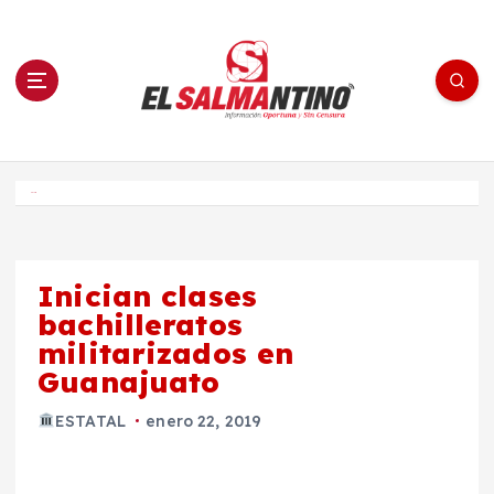
S
a
l
t
a
r
a
l
c
o
El Salmantino - medios/noticias/editorial
n
t
e
Inicio
n
i
d
o
Inician clases
bachilleratos
militarizados en
Guanajuato
ESTATAL
enero 22, 2019