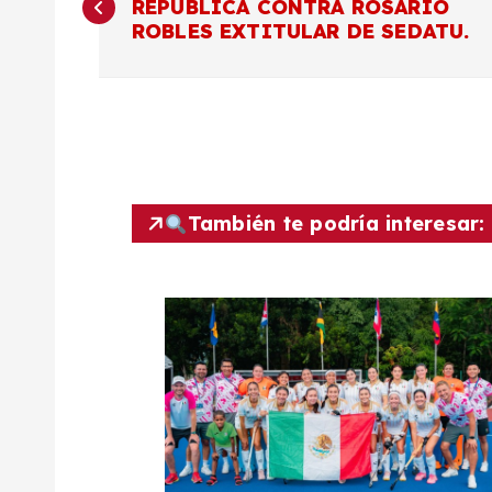
REPÚBLICA CONTRA ROSARIO
a
ROBLES EXTITULAR DE SEDATU.
v
e
g
También te podría interesar:
a
c
i
ó