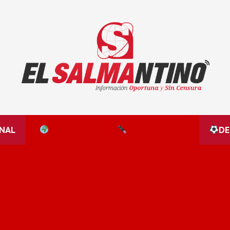
El Salmantino - medios/noticias/editorial
NAL
EL MUNDO
EDITORIALES
D