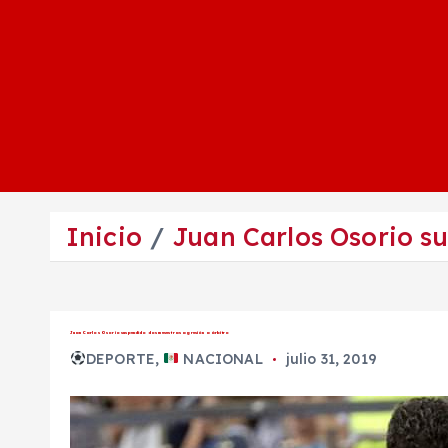
Inicio
Juan Carlos Osorio su
Juan Carlos Osorio suspendido dos meses tras agresión a árbitro
DEPORTE
,
NACIONAL
julio 31, 2019