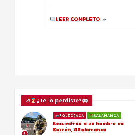
d
LEER COMPLETO
a
s
¿Te lo perdiste?
POLICIACA
SALAMANCA
to
Secuestran a un hombre en
Barrón, #Salamanca
2