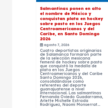
n
Salmantinas ponen en alto
el nombre de México y
d
conquistan plata en hockey
sobre pasto en los Juegos
Centroamericanos y del
e
Caribe, en Santo Domingo
2026
e
agosto 7, 2026
Cuatro deportistas originarias
de Salamanca formaron parte
n
de la selección mexicana
femenil de hockey sobre pasto
que conquistó la medalla de
t
plata en los Juegos
Centroamericanos y del Caribe
Santo Domingo 2026,
consolidándose como
r
referentes del deporte
guanajuatense a nivel
internacional. Las salmantinas
a
Fernanda Oviedo Guadarrama,
Arlette Michelle Estrada
Rodríguez, Naomi Monserrat…