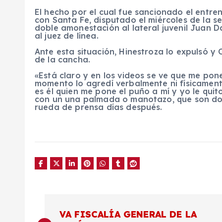
El hecho por el cual fue sancionado el entre
con Santa Fe, disputado el miércoles de la 
doble amonestación al lateral juvenil Juan Da
al juez de línea.
Ante esta situación, Hinestroza lo expulsó y 
de la cancha.
«Está claro y en los videos se ve que me pon
momento lo agredí verbalmente ni físicamente
es él quien me pone el puño a mí y yo le quit
con un una palmada o manotazo, que son dos
rueda de prensa días después.
N
VA FISCALÍA GENERAL DE LA