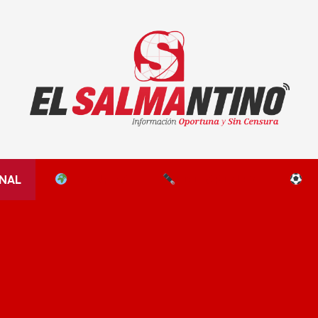
El Salmantino - medios/noticias/editorial
NAL
EL MUNDO
EDITORIALES
D