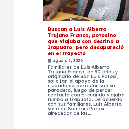
n
d
e
Buscan a Luis Alberto
Trujano Franco, potosino
que viajaba con destino a
e
Irapuato, pero desapareció
en el trayecto
n
agosto 3, 2026
Familiares de Luis Alberto
Trujano Franco, de 30 años y
t
originario de San Luis Potosí,
solicitan el apoyo de la
ciudadanía para dar con su
paradero, luego de perder
r
contacto con él cuando viajaba
rumbo a Irapuato. De acuerdo
con sus familiares, Luis Alberto
a
salió de San Luis Potosí
alrededor de las…