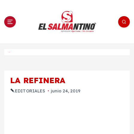
S
a
l
t
a
r
a
l
c
o
El Salmantino - medios/noticias/editorial
n
t
e
Inicio
n
i
d
o
LA REFINERA
EDITORIALES
junio 24, 2019