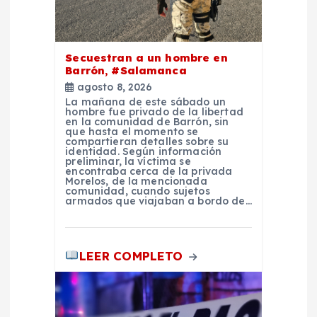
e
e
Secuestran a un hombre en
n
Barrón, #Salamanca
agosto 8, 2026
t
La mañana de este sábado un
hombre fue privado de la libertad
en la comunidad de Barrón, sin
que hasta el momento se
r
compartieran detalles sobre su
identidad. Según información
preliminar, la víctima se
a
encontraba cerca de la privada
Morelos, de la mencionada
comunidad, cuando sujetos
armados que viajaban a bordo de…
d
a
LEER COMPLETO
s