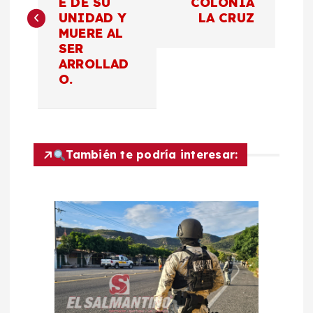
E DE SU
COLONIA
v
UNIDAD Y
LA CRUZ
MUERE AL
e
SER
ARROLLAD
g
O.
a
c
También te podría interesar:
i
ó
n
d