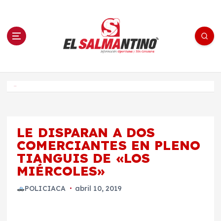
S
a
l
t
a
r
a
l
c
o
El Salmantino - medios/noticias/editorial
n
t
e
Inicio
n
i
d
o
LE DISPARAN A DOS
COMERCIANTES EN PLENO
TIANGUIS DE «LOS
MIÉRCOLES»
POLICIACA
abril 10, 2019