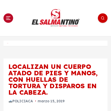
S
a
l
t
a
r
a
l
c
o
El Salmantino - medios/noticias/editorial
n
t
e
Inicio
n
i
d
o
LOCALIZAN UN CUERPO
ATADO DE PIES Y MANOS,
CON HUELLAS DE
TORTURA Y DISPAROS EN
LA CABEZA.
POLICIACA
marzo 15, 2019