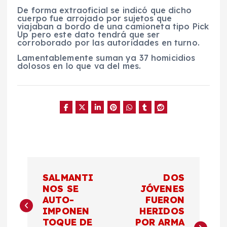
De forma extraoficial se indicó que dicho
cuerpo fue arrojado por sujetos que
viajaban a bordo de una camioneta tipo Pick
Up pero este dato tendrá que ser
corroborado por las autoridades en turno.
Lamentablemente suman ya 37 homicidios
dolosos en lo que va del mes.
N
SALMANTI
DOS
a
NOS SE
JÓVENES
AUTO-
FUERON
IMPONEN
HERIDOS
v
TOQUE DE
POR ARMA