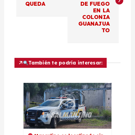
QUEDA
DE FUEGO
e
EN LA
COLONIA
g
GUANAJUA
TO
a
c
También te podría interesar:
i
ó
n
d
e