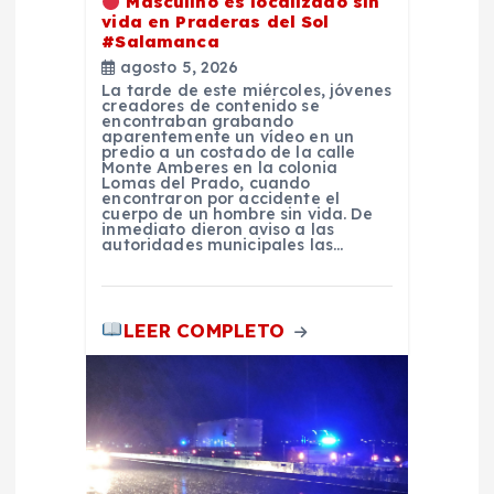
Masculino es localizado sin
e
vida en Praderas del Sol
#Salamanca
n
agosto 5, 2026
La tarde de este miércoles, jóvenes
creadores de contenido se
t
encontraban grabando
aparentemente un vídeo en un
predio a un costado de la calle
Monte Amberes en la colonia
r
Lomas del Prado, cuando
encontraron por accidente el
cuerpo de un hombre sin vida. De
a
inmediato dieron aviso a las
autoridades municipales las…
d
LEER COMPLETO
a
s