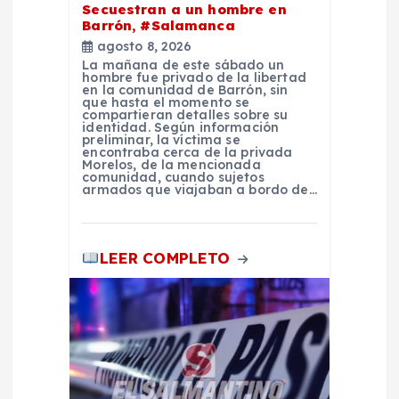
n
Secuestran a un hombre en
Barrón, #Salamanca
t
agosto 8, 2026
La mañana de este sábado un
hombre fue privado de la libertad
r
en la comunidad de Barrón, sin
que hasta el momento se
compartieran detalles sobre su
identidad. Según información
a
preliminar, la víctima se
encontraba cerca de la privada
Morelos, de la mencionada
d
comunidad, cuando sujetos
armados que viajaban a bordo de…
a
LEER COMPLETO
s