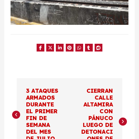
N
3 ATAQUES
CIERRAN
a
ARMADOS
CALLE
DURANTE
ALTAMIRA
EL PRIMER
CON
v
FIN DE
PÁNUCO
SEMANA
LUEGO DE
e
DEL MES
DETONACI
DE JULIO
ONES DE