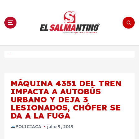
S
a
l
t
a
r
a
l
c
o
El Salmantino - medios/noticias/editorial
n
t
e
Inicio
n
i
d
o
MÁQUINA 4351 DEL TREN
IMPACTA A AUTOBÚS
URBANO Y DEJA 3
LESIONADOS, CHÓFER SE
DA A LA FUGA
POLICIACA
julio 9, 2019