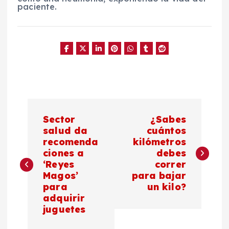
paciente.
N
Sector
¿Sabes
a
salud da
cuántos
recomenda
kilómetros
ciones a
debes
v
‘Reyes
correr
Magos’
para bajar
e
para
un kilo?
adquirir
g
juguetes