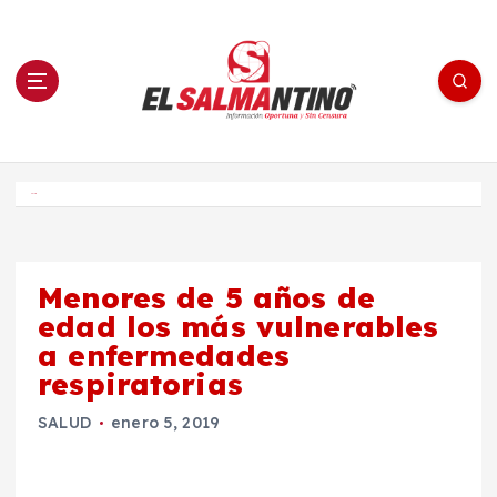
S
a
l
t
a
r
a
l
c
o
El Salmantino - medios/noticias/editorial
n
t
e
Inicio
n
i
d
o
Menores de 5 años de
edad los más vulnerables
a enfermedades
respiratorias
SALUD
enero 5, 2019