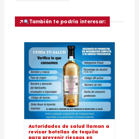
a
c
También te podría interesar:
i
ó
n
d
e
e
n
Autoridades de salud llaman a
revisar botellas de tequila
para prevenir riesgos en