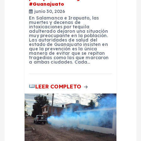
t
#Guanajuato
junio 30, 2026
r
En Salamanca e Irapuato, las
muertes y decenas de
intoxicaciones por tequila
a
adulterado dejaron una situación
muy preocupante en la población.
Las autoridades de salud del
d
estado de Guanajuato insisten en
que la prevención es la única
manera de evitar que se repitan
tragedias como las que marcaron
a
a ambas ciudades. Cada…
s
LEER COMPLETO