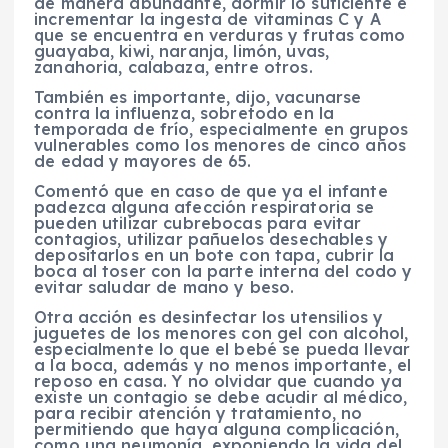
de manera abundante, dormir lo suficiente e
incrementar la ingesta de vitaminas C y A
que se encuentra en verduras y frutas como
guayaba, kiwi, naranja, limón, uvas,
zanahoria, calabaza, entre otros.
También es importante, dijo, vacunarse
contra la influenza, sobretodo en la
temporada de frío, especialmente en grupos
vulnerables como los menores de cinco años
de edad y mayores de 65.
Comentó que en caso de que ya el infante
padezca alguna afección respiratoria se
pueden utilizar cubrebocas para evitar
contagios, utilizar pañuelos desechables y
depositarlos en un bote con tapa, cubrir la
boca al toser con la parte interna del codo y
evitar saludar de mano y beso.
Otra acción es desinfectar los utensilios y
juguetes de los menores con gel con alcohol,
especialmente lo que el bebé se pueda llevar
a la boca, además y no menos importante, el
reposo en casa. Y no olvidar que cuando ya
existe un contagio se debe acudir al médico,
para recibir atención y tratamiento, no
permitiendo que haya alguna complicación,
como una neumonía, exponiendo la vida del