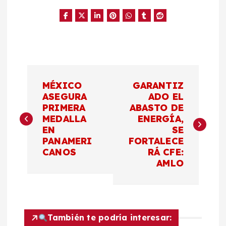
N
MÉXICO
GARANTIZ
a
ASEGURA
ADO EL
PRIMERA
ABASTO DE
MEDALLA
ENERGÍA,
v
EN
SE
PANAMERI
FORTALECE
e
CANOS
RÁ CFE:
AMLO
g
a
c
También te podría interesar: