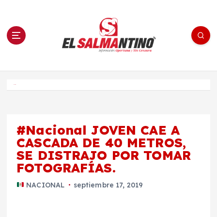
S
a
l
t
a
r
a
l
c
o
El Salmantino - medios/noticias/editorial
n
t
e
Inicio
n
i
d
o
#Nacional JOVEN CAE A
CASCADA DE 40 METROS,
SE DISTRAJO POR TOMAR
FOTOGRAFÍAS.
NACIONAL
septiembre 17, 2019