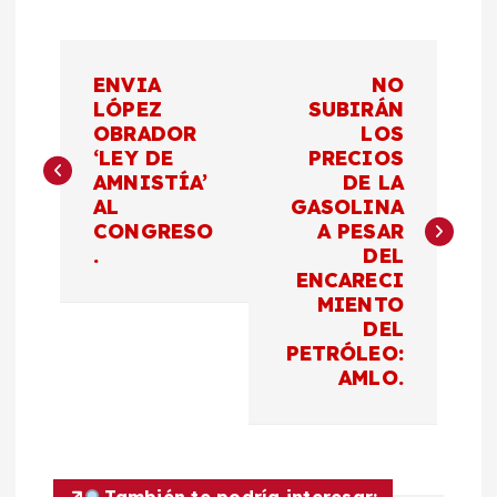
N
ENVIA
NO
a
LÓPEZ
SUBIRÁN
OBRADOR
LOS
‘LEY DE
PRECIOS
v
AMNISTÍA’
DE LA
AL
GASOLINA
e
CONGRESO
A PESAR
.
DEL
g
ENCARECI
MIENTO
a
DEL
PETRÓLEO:
c
AMLO.
i
También te podría interesar: