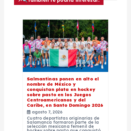
ó
n
d
e
e
n
Salmantinas ponen en alto el
t
nombre de México y
conquistan plata en hockey
sobre pasto en los Juegos
r
Centroamericanos y del
Caribe, en Santo Domingo 2026
a
agosto 7, 2026
Cuatro deportistas originarias de
Salamanca formaron parte de la
d
selección mexicana femenil de
hockey sobre pasto que conquistó