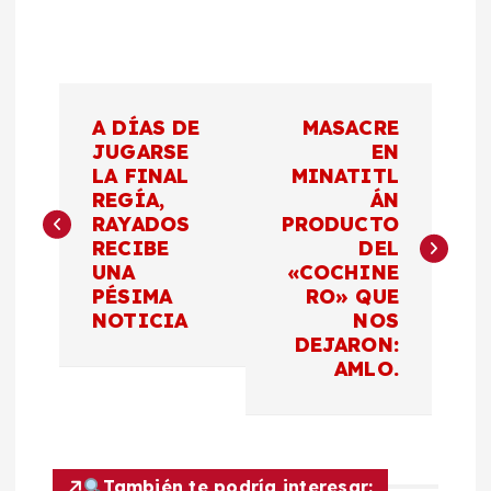
N
A DÍAS DE
MASACRE
a
JUGARSE
EN
LA FINAL
MINATITL
REGÍA,
ÁN
v
RAYADOS
PRODUCTO
RECIBE
DEL
e
UNA
«COCHINE
PÉSIMA
RO» QUE
g
NOTICIA
NOS
DEJARON:
a
AMLO.
c
i
También te podría interesar: