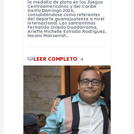
la medalla de plata en los Juegos
d
Centroamericanos y del Caribe
Santo Domingo 2026,
consolidándose como referentes
del deporte guanajuatense a nivel
a
internacional. Las salmantinas
Fernanda Oviedo Guadarrama,
Arlette Michelle Estrada Rodríguez,
s
Naomi Monserrat…
LEER COMPLETO