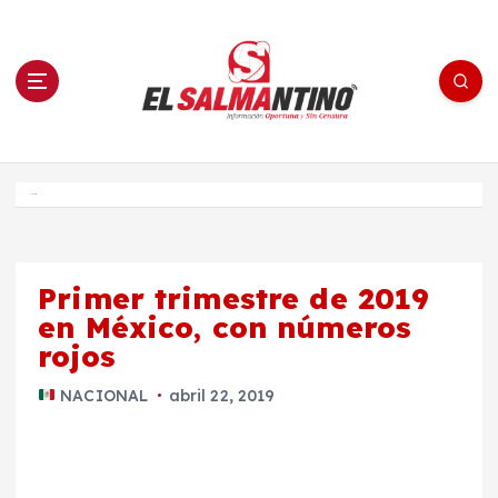
S
a
l
t
a
r
a
l
c
o
El Salmantino - medios/noticias/editorial
n
t
e
Inicio
n
i
d
o
Primer trimestre de 2019
en México, con números
rojos
NACIONAL
abril 22, 2019