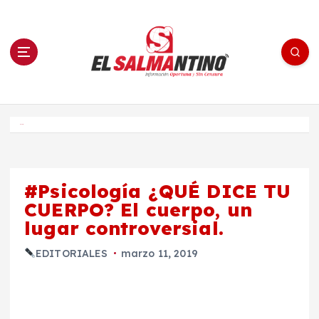
S
a
l
t
a
r
a
l
c
o
El Salmantino - medios/noticias/editorial
n
t
e
Inicio
n
i
d
o
#Psicología ¿QUÉ DICE TU
CUERPO? El cuerpo, un
lugar controversial.
EDITORIALES
marzo 11, 2019