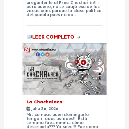
e
pregúntenle al Presi Checharrín!!!…
pero bueno, no se cuajó eso de las
e
vacaciones porque la clase política
del pueblo pues no da…
n
LEER COMPLETO
t
r
a
d
a
La Chachalaca
julio 26, 2026
s
Mis compas buen dominguito
tengan todos ustedes!!! Está
semana fue… mmm… cómo
describirlo??? Ya seee!!! Fue como