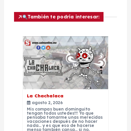
v
e
También te podría interesar:
g
a
c
i
ó
La Chachalaca
n
agosto 2, 2026
Mis compas buen dominguito
d
tengan todos ustedes!!! Yo que
pensaba tomarme unas merecidas
vacaciones después de no hacer
nada… y es que eso de hacerse
menso también cansa… si no,