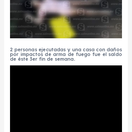
2 personas ejecutadas y una casa con daños
por impactos de arma de fuego fue el saldo
de éste 3er fin de semana.