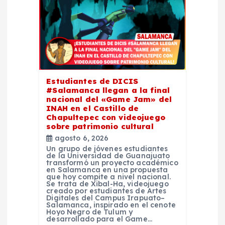
n
d
e
e
Estudiantes de DICIS
#Salamanca llegan a la final
n
nacional del «Game Jam» del
INAH en el Castillo de
t
Chapultepec con videojuego
sobre patrimonio cultural
agosto 6, 2026
r
Un grupo de jóvenes estudiantes
de la Universidad de Guanajuato
transformó un proyecto académico
a
en Salamanca en una propuesta
que hoy compite a nivel nacional.
Se trata de Xibal-Ha, videojuego
d
creado por estudiantes de Artes
Digitales del Campus Irapuato–
Salamanca, inspirado en el cenote
Hoyo Negro de Tulum y
a
desarrollado para el Game…