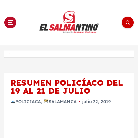
S
a
l
t
a
r
a
l
c
o
El Salmantino - medios/noticias/editorial
n
t
e
Inicio
n
i
d
o
RESUMEN POLICÍACO DEL
19 AL 21 DE JULIO
POLICIACA
,
SALAMANCA
julio 22, 2019