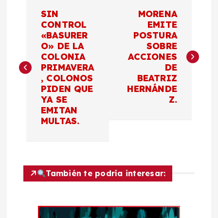
N
SIN
MORENA
a
CONTROL
EMITE
«BASURER
POSTURA
O» DE LA
SOBRE
v
COLONIA
ACCIONES
PRIMAVERA
DE
e
, COLONOS
BEATRIZ
PIDEN QUE
HERNÁNDE
g
YA SE
Z.
EMITAN
a
MULTAS.
c
i
También te podría interesar:
ó