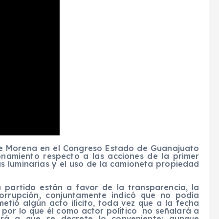
de Morena en el Congreso Estado de Guanajuato
onamiento respecto a las acciones de la primer
as luminarias y el uso de la camioneta propiedad
u partido están a favor de la transparencia, la
orrupción, conjuntamente indicó que no podía
tió algún acto ilícito, toda vez que a la fecha
 por lo que él como actor político no señalará a
rá a que se decrete lo conveniente; aunque