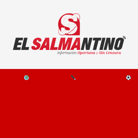
El Salmantino - medios/noticias/editorial
NAL
EL MUNDO
EDITORIALES
D