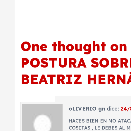
d
a
s
One thought on
POSTURA SOBR
BEATRIZ HERN
oLIVERIO gn
dice:
24/
HACES BIEN EN NO ATAC
COSITAS , LE DEBES AL