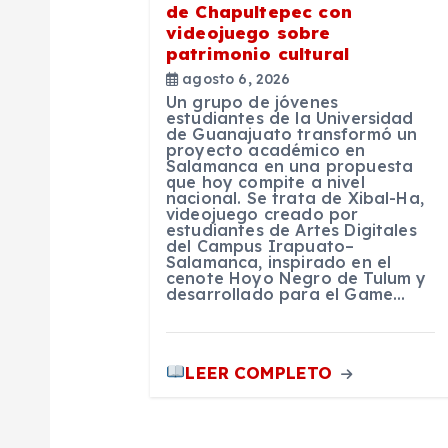
n
de Chapultepec con
videojuego sobre
d
patrimonio cultural
agosto 6, 2026
e
Un grupo de jóvenes
estudiantes de la Universidad
de Guanajuato transformó un
proyecto académico en
e
Salamanca en una propuesta
que hoy compite a nivel
nacional. Se trata de Xibal-Ha,
n
videojuego creado por
estudiantes de Artes Digitales
del Campus Irapuato–
Salamanca, inspirado en el
t
cenote Hoyo Negro de Tulum y
desarrollado para el Game…
r
LEER COMPLETO
a