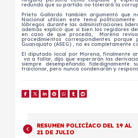
redundó que su partido no tolerará la corrup
Prieto Gallardo también argumentó que n
Nacional utilicen este tema políticament
lóbregos durante las administraciones lider
además explicó que si bien los regidores del
en caso de que proceda, Morena revisar
procedimientos correspondientes porque 
Guanajuato (ASEG) , no es completamente co
El diputado local por Morena, finalmente 
va a fallar, dijo que esperarán las derivac
siempre desempeñando fidedignamente su
traicionar, pero nunca condenarán y responsabi
N
RESUMEN POLICÍACO DEL 19 AL
21 DE JULIO