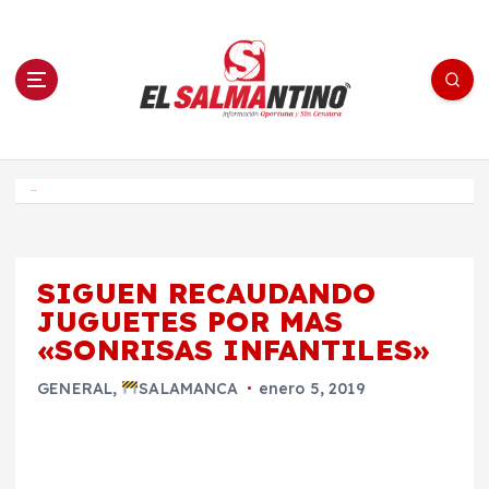
S
a
l
t
a
r
a
l
c
o
El Salmantino - medios/noticias/editorial
n
t
e
Inicio
n
i
d
o
SIGUEN RECAUDANDO
JUGUETES POR MAS
«SONRISAS INFANTILES»
GENERAL
,
SALAMANCA
enero 5, 2019