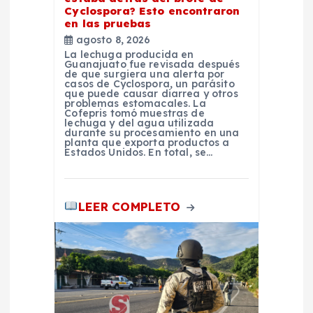
a
Cyclospora? Esto encontraron
en las pruebas
d
agosto 8, 2026
La lechuga producida en
Guanajuato fue revisada después
a
de que surgiera una alerta por
casos de Cyclospora, un parásito
que puede causar diarrea y otros
problemas estomacales. La
s
Cofepris tomó muestras de
lechuga y del agua utilizada
durante su procesamiento en una
planta que exporta productos a
Estados Unidos. En total, se…
LEER COMPLETO