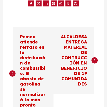
N
Pemex
ALCALDESA
a
atiende
ENTREGA
retraso en
MATERIAL
la
DE
v
distribució
CONTRUCC
n de
IÓN EN
e
combustibl
BENEFICIO
e. El
DE 19
g
abasto de
COMUNIDA
gasolina
DES
a
se
normalizar
c
á lo más
pronto