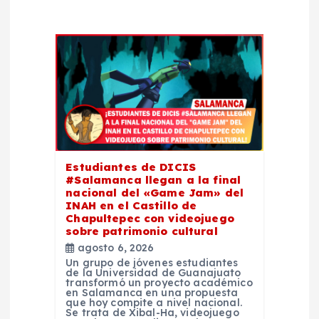
e
n
t
r
a
Estudiantes de DICIS
#Salamanca llegan a la final
d
nacional del «Game Jam» del
INAH en el Castillo de
a
Chapultepec con videojuego
sobre patrimonio cultural
agosto 6, 2026
s
Un grupo de jóvenes estudiantes
de la Universidad de Guanajuato
transformó un proyecto académico
en Salamanca en una propuesta
que hoy compite a nivel nacional.
Se trata de Xibal-Ha, videojuego