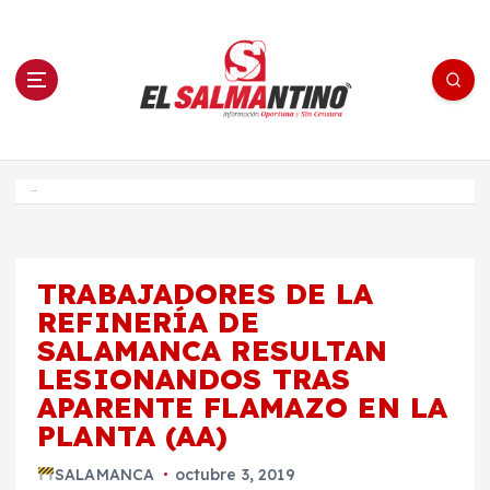
S
a
l
t
a
r
a
l
c
o
El Salmantino - medios/noticias/editorial
n
t
e
Inicio
n
i
d
o
TRABAJADORES DE LA
REFINERÍA DE
SALAMANCA RESULTAN
LESIONANDOS TRAS
APARENTE FLAMAZO EN LA
PLANTA (AA)
SALAMANCA
octubre 3, 2019