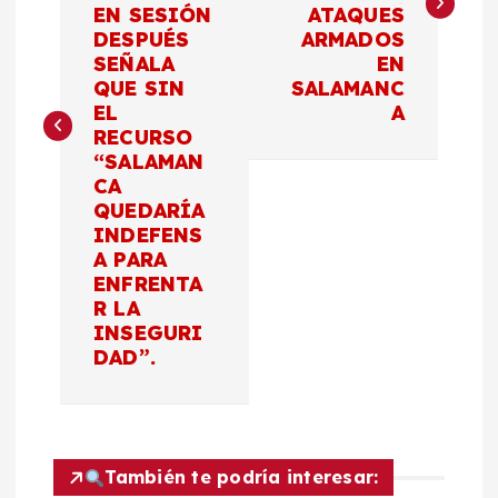
EN SESIÓN
ATAQUES
e
DESPUÉS
ARMADOS
SEÑALA
EN
g
QUE SIN
SALAMANC
EL
A
a
RECURSO
“SALAMAN
c
CA
QUEDARÍA
INDEFENS
i
A PARA
ENFRENTA
ó
R LA
INSEGURI
n
DAD”.
d
e
También te podría interesar: