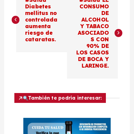
a
Diabetes
CONSUMO
mellitus no
DE
controlada
ALCOHOL
v
aumenta
Y TABACO
riesgo de
ASOCIADO
e
cataratas.
S CON
90% DE
g
LOS CASOS
DE BOCA Y
a
LARINGE.
c
i
También te podría interesar:
ó
n