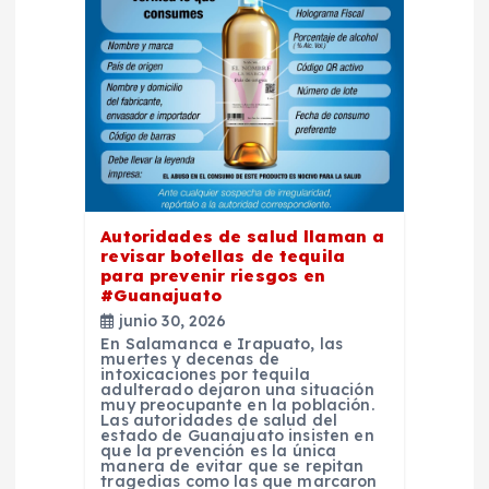
d
e
e
n
t
Autoridades de salud llaman a
revisar botellas de tequila
para prevenir riesgos en
r
#Guanajuato
junio 30, 2026
a
En Salamanca e Irapuato, las
muertes y decenas de
intoxicaciones por tequila
d
adulterado dejaron una situación
muy preocupante en la población.
Las autoridades de salud del
estado de Guanajuato insisten en
a
que la prevención es la única
manera de evitar que se repitan
tragedias como las que marcaron