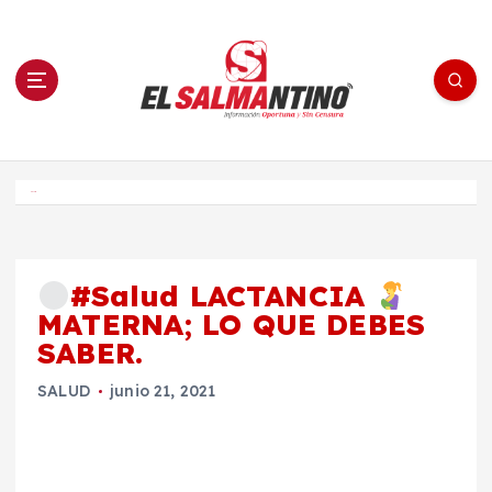
S
a
l
t
a
r
a
l
c
o
El Salmantino - medios/noticias/editorial
n
t
e
Inicio
n
i
d
o
#Salud LACTANCIA
MATERNA; LO QUE DEBES
SABER.
SALUD
junio 21, 2021