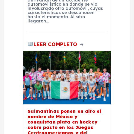
derivarían de un accidente
s
automovilístico en donde se vio
involucrado otro automóvil, cuyas
características se desconocen
hasta el momento. Al sitio
llegaron…
LEER COMPLETO
Salmantinas ponen en alto el
nombre de México y
conquistan plata en hockey
sobre pasto en los Juegos
Centroamericanos y del