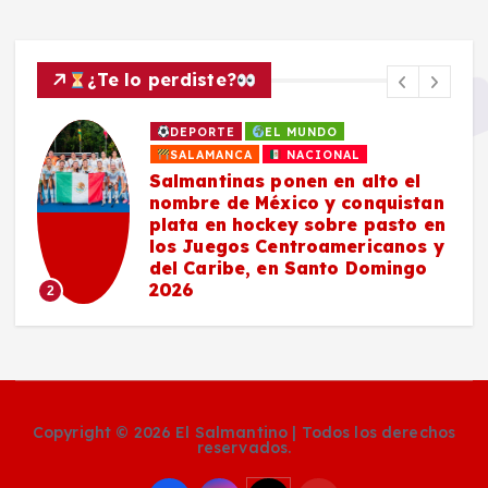
¿Te lo perdiste?
DEPORTE
EL MUNDO
SALAMANCA
NACIONAL
Salmantinas ponen en alto el
nombre de México y conquistan
plata en hockey sobre pasto en
los Juegos Centroamericanos y
del Caribe, en Santo Domingo
2026
2
Copyright © 2026 El Salmantino | Todos los derechos
reservados.