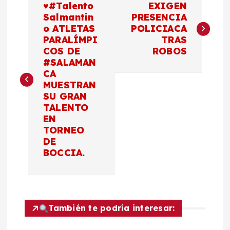
♥️#Talento
EXIGEN
a
Salmantin
PRESENCIA
o ATLETAS
POLICIACA
PARALÍMPI
TRAS
v
COS DE
ROBOS
#SALAMAN
e
CA
MUESTRAN
g
SU GRAN
TALENTO
a
EN
TORNEO
c
DE
BOCCIA.
i
ó
También te podría interesar:
n