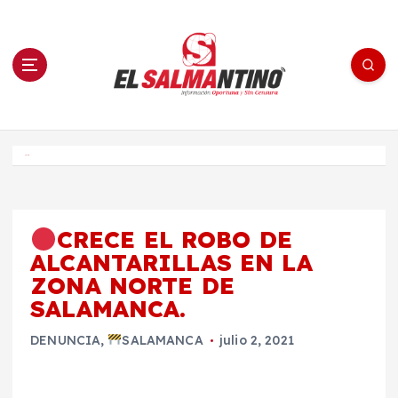
S
a
l
t
a
r
a
l
c
o
El Salmantino - medios/noticias/editorial
n
t
e
Inicio
n
i
d
o
CRECE EL ROBO DE
ALCANTARILLAS EN LA
ZONA NORTE DE
SALAMANCA.
DENUNCIA
,
SALAMANCA
julio 2, 2021