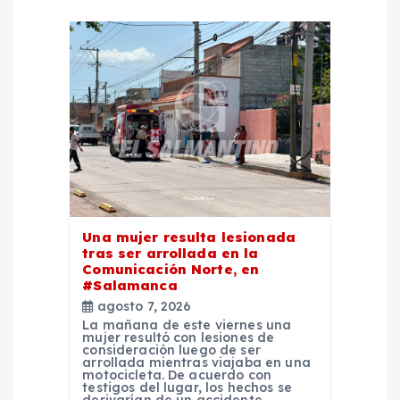
d
e
e
n
t
Una mujer resulta lesionada
r
tras ser arrollada en la
Comunicación Norte, en
a
#Salamanca
agosto 7, 2026
d
La mañana de este viernes una
mujer resultó con lesiones de
consideración luego de ser
arrollada mientras viajaba en una
a
motocicleta. De acuerdo con
testigos del lugar, los hechos se