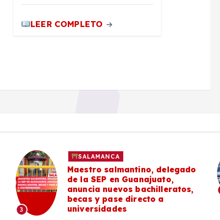
LEER COMPLETO
POLICIACA
SALAMANCA
Masculino es localizado sin
vida en Praderas del Sol
#Salamanca
4