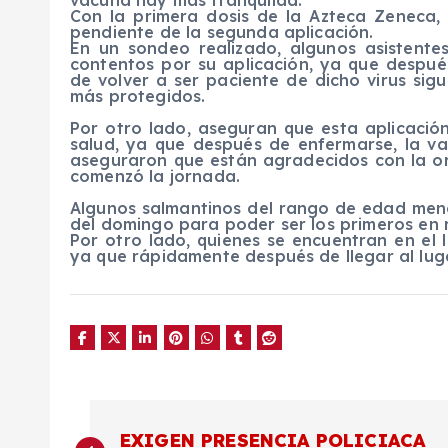
vacuna hay más tranquilad.
Con la primera dosis de la Azteca Zeneca,
pendiente de la segunda aplicación.
En un sondeo realizado, algunos asistent
contentos por su aplicación, ya que despu
de volver a ser paciente de dicho virus sig
más protegidos.
Por otro lado, aseguran que esta aplicació
salud, ya que después de enfermarse, la v
aseguraron que están agradecidos con la o
comenzó la jornada.
Algunos salmantinos del rango de edad me
del domingo para poder ser los primeros en r
Por otro lado, quienes se encuentran en el 
ya que rápidamente después de llegar al lug
N
EXIGEN PRESENCIA POLICIACA