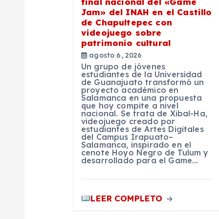
final nacional del «Game
n
Jam» del INAH en el Castillo
de Chapultepec con
videojuego sobre
d
patrimonio cultural
agosto 6, 2026
e
Un grupo de jóvenes
estudiantes de la Universidad
de Guanajuato transformó un
proyecto académico en
e
Salamanca en una propuesta
que hoy compite a nivel
nacional. Se trata de Xibal-Ha,
n
videojuego creado por
estudiantes de Artes Digitales
del Campus Irapuato–
Salamanca, inspirado en el
t
cenote Hoyo Negro de Tulum y
desarrollado para el Game…
r
LEER COMPLETO
a