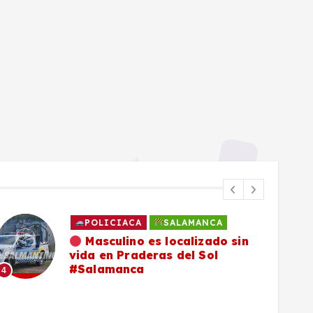
SALAMANCA
Familia de Daniel Flores
continúa en su búsqueda y pide
compartir ficha de localización
5
6