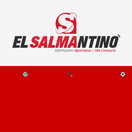
El Salmantino - medios/noticias/editorial
NAL
EL MUNDO
EDITORIALES
D