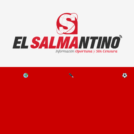
El Salmantino - medios/noticias/editorial
NAL
EL MUNDO
EDITORIALES
D