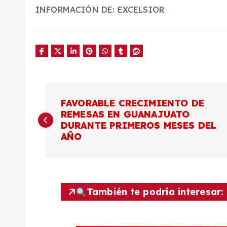
INFORMACIÓN DE: EXCELSIOR
N
FAVORABLE CRECIMIENTO DE
REMESAS EN GUANAJUATO
a
DURANTE PRIMEROS MESES DEL
AÑO
v
e
También te podría interesar:
g