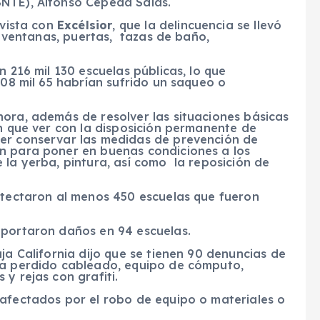
SNTE), Alfonso Cepeda Salas.
evista con
Excélsior
, que la delincuencia se llevó
, ventanas, puertas, tazas de baño,
n 216 mil 130 escuelas públicas, lo que
108 mil 65 habrían sufrido un saqueo o
hora, además de resolver las situaciones básicas
n que ver con la disposición permanente de
der conservar las medidas de prevención de
n para poner en buenas condiciones a los
 la yerba, pintura, así como la reposición de
etectaron al menos 450 escuelas que fueron
eportaron daños en 94 escuelas.
ja California dijo que se tienen 90 denuncias de
ha perdido cableado, equipo de cómputo,
y rejas con grafiti.
 afectados por el robo de equipo o materiales o