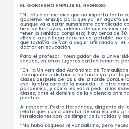
EL GOBIERNO EMPUJA EL REGRESO
“Mi intuición me dice que no importa tanto c
gobierno empuja para que ya en agosto se r
aunque va a estar sumamente complicado con
hizo de las suyas, además de que es muy cost
tener la sanidad completa; hay cerca de 30
ellas el agua llega pero no es potable, no 
que todavía se van a seguir utilizando y el 
doctor en educación.
Para el profesor investigador de la Univer
saqueo, en otros lugares existen temores po
“En la Universidad Autónoma de Tamaulipas 
trabajando a distancia no tanto ya por la p
clases después de las 6 de la tarde porque l
esa la otra cara de la moneda, la otra pand
pandémica, y cómo les vas a pedir a los maes
clases, ante el dominio de la violencia crimin
planteó.
Al respecto, Pedro Hernández, dirigente de l
relató que, como director de una escuela pri
instalaciones con las lámparas fundidas y la
“No hubo saqueos ni vandalismo, pero necesi