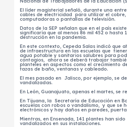
Nacional de Trabajadores de la Educación (
El líder magisterial señaló, durante una entr
cables de electricidad para utilizar el cobre
computadoras o pantallas de televisión.
Datos de la SEP señalan que en el país existe
significaría que al menos 86 mil 452 o hasta 
destrucción en la pandemia.
En este contexto, Cepeda Salas indicó que a
de infraestructura en las escuelas que tiene
agua potable y sanitarios salubres para po
contagios, ahora se deberá trabajar tambié
planteles en aspectos como el crecimiento de
tazas de baño, ventanas y cableado.
El mes pasado en Jalisco, por ejemplo, se d
vandalizadas.
En León, Guanajuato, apenas el martes, se r
En Tijuana, la Secretaría de Educación en Ba
escuelas con robos o vandalismo, y que se 
electrónicos y hay daños en paredes, puertas 
Mientras, en Ensenada, 141 plantes han sido
vandalizados en sus instalaciones.