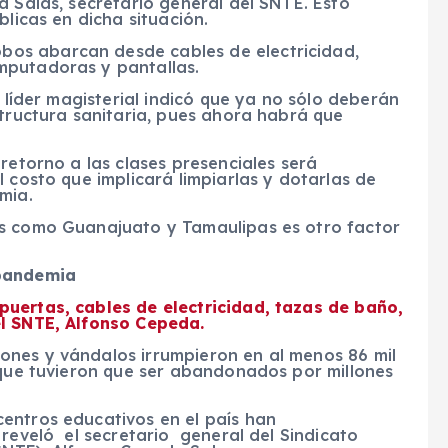
a Salas, secretario general del SNTE. Esto
blicas en dicha situación.
robos abarcan desde cables de electricidad,
mputadoras y pantallas.
l líder magisterial indicó que ya no sólo deberán
structura sanitaria, pues ahora habrá que
retorno a las clases presenciales será
 costo que implicará limpiarlas y dotarlas de
mia.
os como Guanajuato y Tamaulipas es otro factor
 pandemia
uertas, cables de electricidad, tazas de baño,
el SNTE, Alfonso Cepeda.
ones y vándalos irrumpieron en al menos 86 mil
 que tuvieron que ser abandonados por millones
entros educativos en el país han
reveló el secretario general del Sindicato