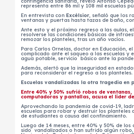
contingencia sanitaria, reveló Alfonso Ceped
representa entre 86 mil y 108 mil escuelas pú
En entrevista con
Excélsior
, señaló que los 
ventanas y puertas hasta tazas de baño, co
Ante esto y el próximo regreso a las aulas, e
resolverse las condiciones básicas de infrae
remozar los planteles, tras un año vacíos.
Para Carlos Ornelas, doctor en Educación, el 
complicado ante el saqueo a las escuelas y el
agua potable, servicio básico ante la pande
Además, alertó que la inseguridad en estad
para reconsiderar el regreso a los planteles.
Escuelas vandalizadas la otra tragedia en
Entre 40% y 50% sufrió robos de ventanas, p
computadoras y pantallas, acusa el líder d
Aprovechando la pandemia de covid-19, ladr
escuelas para robar y destruir los planteles
de estudiantes a causa del confinamiento.
Luego de 14 meses, entre 40% y 50% de los c
sido vandalizados o han sufrido algún robo, 