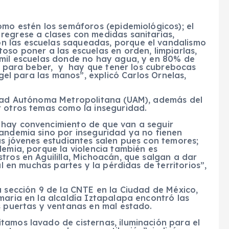
omo estén los semáforos (epidemiológicos); el
egrese a clases con medidas sanitarias,
 las escuelas saqueadas, porque el vandalismo
oso poner a las escuelas en orden, limpiarlas,
 mil escuelas donde no hay agua, y en 80% de
es para beber, y hay que tener los cubrebocas
gel para las manos”, explicó Carlos Ornelas,
sidad Autónoma Metropolitana (UAM), además del
r otros temas como la inseguridad.
hay convencimiento de que van a seguir
andemia sino por inseguridad ya no tienen
as jóvenes estudiantes salen pues con temores;
emia, porque la violencia también es
tros en Aguililla, Michoacán, que salgan a dar
al en muchas partes y la pérdidas de territorios”,
a sección 9 de la CNTE en la Ciudad de México,
maria en la alcaldía Iztapalapa encontró las
s puertas y ventanas en mal estado.
tamos lavado de cisternas, iluminación para el