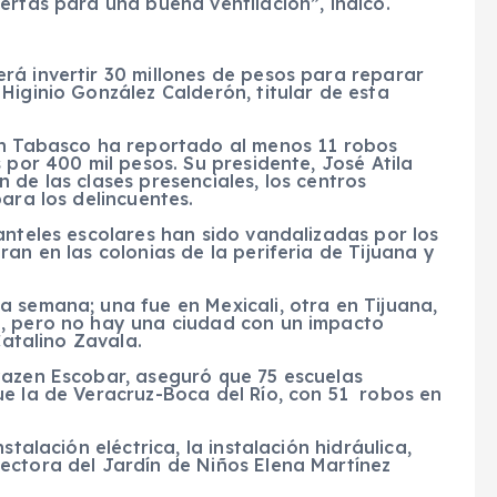
ertas para una buena ventilación”, indicó.
rá invertir 30 millones de pesos para reparar
Higinio González Calderón, titular de esta
en Tabasco ha reportado al menos 11 robos
 por 400 mil pesos. Su presidente, José Atila
 de las clases presenciales, los centros
ara los delincuentes.
anteles escolares han sido vandalizadas por los
an en las colonias de la periferia de Tijuana y
 semana; una fue en Mexicali, otra en Tijuana,
a, pero no hay una ciudad con un impacto
Catalino Zavala.
yazen Escobar, aseguró que 75 escuelas
ue la de Veracruz-Boca del Río, con 51 robos en
stalación eléctrica, la instalación hidráulica,
ectora del Jardín de Niños Elena Martínez