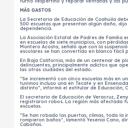
turno vespertino y reparar ventanas y las pu
MÁS GASTOS
La Secretaria de Educación de Coahuila debe
500 escuelas que presentan algún daño, dijo 
dependencia.
La Asociación Estatal de Padres de Familia 
en escuelas de siete municipios, con pérdidas
Montero Acosta, señaló que con la suspensión
escolares se han convertido en blanco fácil p
En Baja California, más de un centenar de pl
delincuentes, principalmente adictos que oper
las otras ciudades del estado.
“Se incrementó con cinco escuelas más en una
tuvimos incluso una en Tecate y en Ensenad
distinto”, informó el extitular de Educación, 
El secretario de Educación de Veracruz, Zen
registraron robos. La región más afectada f
escuelas.
“Se han robado las puertas, climas, toda la in
rompieron baños”, lamentó Yesenia Cano, dir
Cabañas.