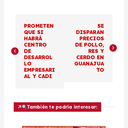
N
PROMETEN
SE
a
QUE SI
DISPARAN
HABRÁ
PRECIOS
CENTRO
DE POLLO,
v
DE
RES Y
DESARROL
CERDO EN
e
LO
GUANAJUA
EMPRESARI
TO
g
AL Y CADI
a
c
También te podría interesar:
i