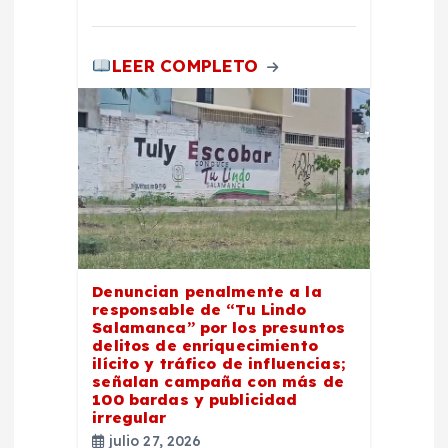
d
a
LEER COMPLETO
s
Denuncian penalmente a la
responsable de “Tu Lindo
Salamanca” por los presuntos
delitos de enriquecimiento
ilícito y tráfico de influencias;
señalan campaña con más de
100 bardas y publicidad
irregular
julio 27, 2026