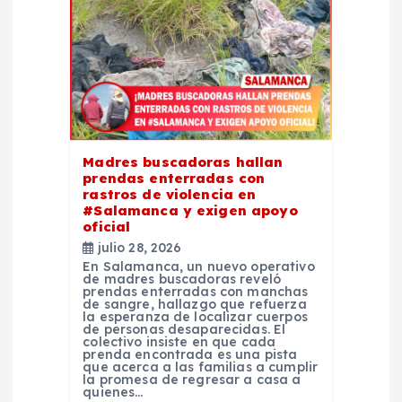
ó
n
d
e
Madres buscadoras hallan
e
prendas enterradas con
rastros de violencia en
#Salamanca y exigen apoyo
n
oficial
julio 28, 2026
t
En Salamanca, un nuevo operativo
de madres buscadoras reveló
prendas enterradas con manchas
de sangre, hallazgo que refuerza
r
la esperanza de localizar cuerpos
de personas desaparecidas. El
colectivo insiste en que cada
a
prenda encontrada es una pista
que acerca a las familias a cumplir
la promesa de regresar a casa a
quienes…