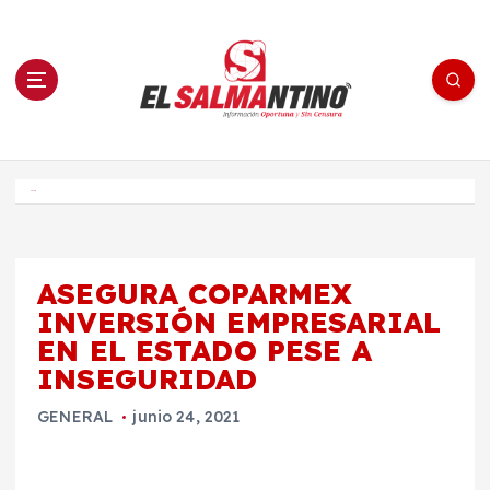
S
a
l
t
a
r
a
l
c
o
El Salmantino - medios/noticias/editorial
n
t
e
Inicio
n
i
d
o
ASEGURA COPARMEX
INVERSIÓN EMPRESARIAL
EN EL ESTADO PESE A
INSEGURIDAD
GENERAL
junio 24, 2021