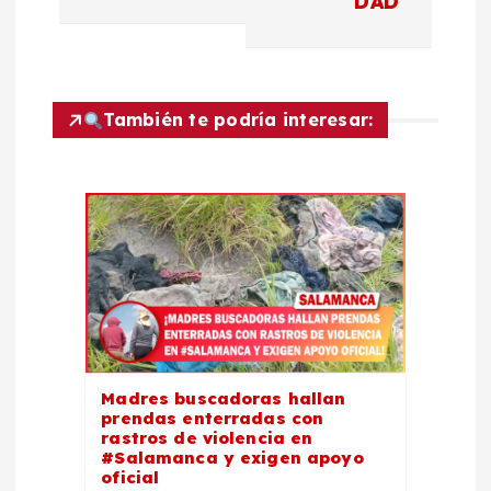
DAD
a
c
También te podría interesar:
i
ó
n
d
e
e
Madres buscadoras hallan
prendas enterradas con
rastros de violencia en
n
#Salamanca y exigen apoyo
oficial