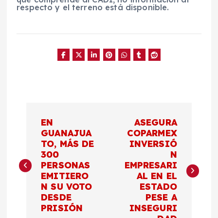
respecto y el terreno está disponible.
N
EN
ASEGURA
a
GUANAJUA
COPARMEX
TO, MÁS DE
INVERSIÓ
300
N
v
PERSONAS
EMPRESARI
EMITIERO
AL EN EL
e
N SU VOTO
ESTADO
DESDE
PESE A
g
PRISIÓN
INSEGURI