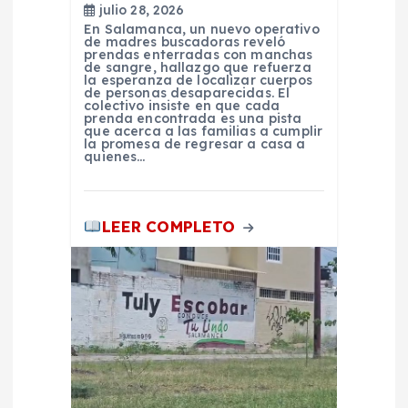
t
julio 28, 2026
En Salamanca, un nuevo operativo
de madres buscadoras reveló
r
prendas enterradas con manchas
de sangre, hallazgo que refuerza
la esperanza de localizar cuerpos
de personas desaparecidas. El
a
colectivo insiste en que cada
prenda encontrada es una pista
que acerca a las familias a cumplir
d
la promesa de regresar a casa a
quienes…
a
LEER COMPLETO
s