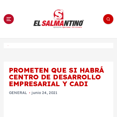
S
a
l
t
a
r
a
l
c
o
El Salmantino - medios/noticias/editorial
n
t
e
Inicio
n
i
d
o
PROMETEN QUE SI HABRÁ
CENTRO DE DESARROLLO
EMPRESARIAL Y CADI
GENERAL
junio 24, 2021