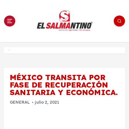
S
a
l
t
a
r
a
l
c
o
El Salmantino - medios/noticias/editorial
n
t
e
Inicio
n
i
d
o
MÉXICO TRANSITA POR
FASE DE RECUPERACIÓN
SANITARIA Y ECONÓMICA.
GENERAL
julio 2, 2021