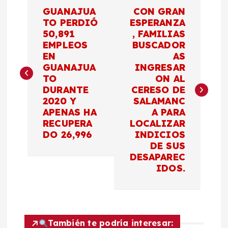
N
GUANAJUA
CON GRAN
a
TO PERDIÓ
ESPERANZA
50,891
, FAMILIAS
EMPLEOS
BUSCADOR
v
EN
AS
GUANAJUA
INGRESAR
e
TO
ON AL
DURANTE
CERESO DE
g
2020 Y
SALAMANC
APENAS HA
A PARA
a
RECUPERA
LOCALIZAR
DO 26,996
INDICIOS
c
DE SUS
DESAPAREC
IDOS.
i
ó
n
También te podría interesar: