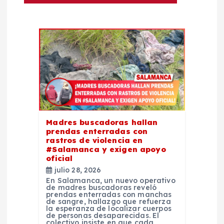
d
e
e
n
t
Madres buscadoras hallan
prendas enterradas con
r
rastros de violencia en
#Salamanca y exigen apoyo
oficial
a
julio 28, 2026
En Salamanca, un nuevo operativo
d
de madres buscadoras reveló
prendas enterradas con manchas
de sangre, hallazgo que refuerza
la esperanza de localizar cuerpos
a
de personas desaparecidas. El
colectivo insiste en que cada