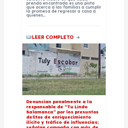
prenda encontrada es una pista
s
que acerca a las familias a cumplir
la promesa de regresar a casa a
quienes…
LEER COMPLETO
Denuncian penalmente a la
responsable de “Tu Lindo
Salamanca” por los presuntos
delitos de enriquecimiento
ilícito y tráfico de influencias;
señalan campaña con más de