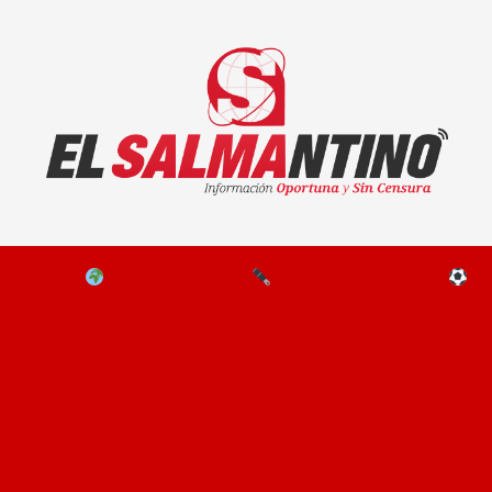
El Salmantino - medios/noticias/editorial
NAL
EL MUNDO
EDITORIALES
D