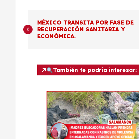
N
MÉXICO TRANSITA POR FASE DE
RECUPERACIÓN SANITARIA Y
a
ECONÓMICA.
v
e
También te podría interesar:
g
a
c