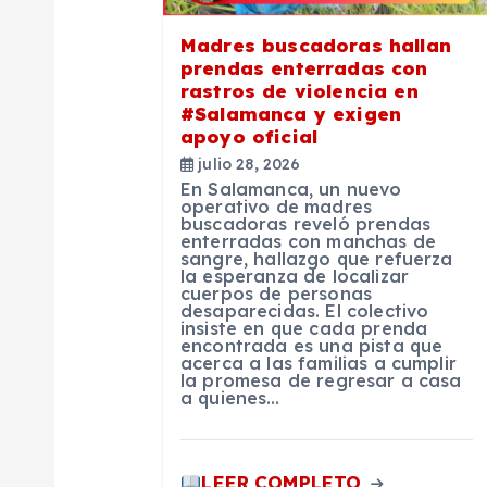
i
Madres buscadoras hallan
ó
prendas enterradas con
rastros de violencia en
n
#Salamanca y exigen
apoyo oficial
julio 28, 2026
d
En Salamanca, un nuevo
operativo de madres
buscadoras reveló prendas
e
enterradas con manchas de
sangre, hallazgo que refuerza
la esperanza de localizar
e
cuerpos de personas
desaparecidas. El colectivo
insiste en que cada prenda
encontrada es una pista que
n
acerca a las familias a cumplir
la promesa de regresar a casa
a quienes…
t
LEER COMPLETO