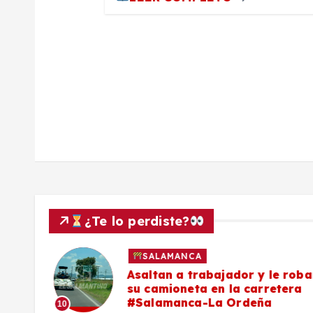
r
a
d
a
s
¿Te lo perdiste?
SALAMANCA
Asaltan a trabajador y le roba
 falta
su camioneta en la carretera
#Salamanca-La Ordeña
10