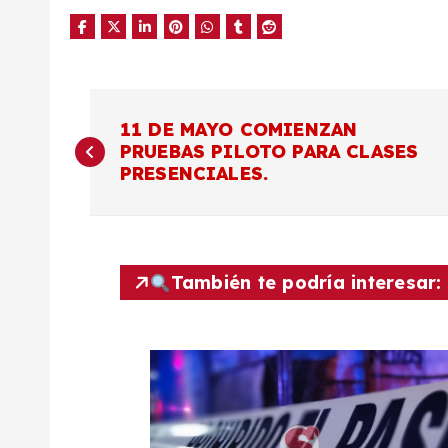
N
11 DE MAYO COMIENZAN
PRUEBAS PILOTO PARA CLASES
a
PRESENCIALES.
v
e
También te podría interesar:
g
a