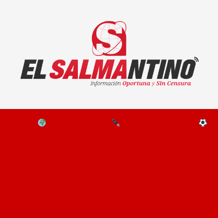
El Salmantino - medios/noticias/editorial
NAL
EL MUNDO
EDITORIALES
D