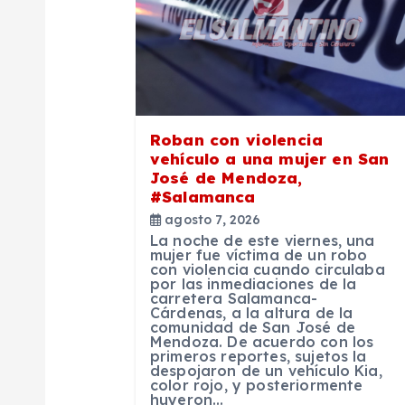
c
i
ó
Roban con violencia
n
vehículo a una mujer en San
José de Mendoza,
d
#Salamanca
agosto 7, 2026
La noche de este viernes, una
e
mujer fue víctima de un robo
con violencia cuando circulaba
por las inmediaciones de la
e
carretera Salamanca-
Cárdenas, a la altura de la
comunidad de San José de
Mendoza. De acuerdo con los
n
primeros reportes, sujetos la
despojaron de un vehículo Kia,
color rojo, y posteriormente
huyeron…