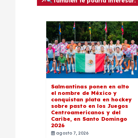
También te podría interesar:
g
a
c
i
ó
Salmantinas ponen en alto
n
el nombre de México y
conquistan plata en hockey
sobre pasto en los Juegos
d
Centroamericanos y del
Caribe, en Santo Domingo
2026
e
agosto 7, 2026