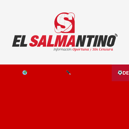
El Salmantino - medios/noticias/editorial
NAL
EL MUNDO
EDITORIALES
D