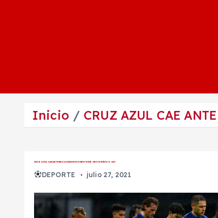
Inicio
CRUZ AZUL CAE ANTE
CRUZ AZUL CAE ANTE MAZATLÁN EN SU DEBUT EN EL ‘GRITA MÉXICO A21’
DEPORTE
julio 27, 2021