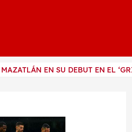
 MAZATLÁN EN SU DEBUT EN EL ‘GR