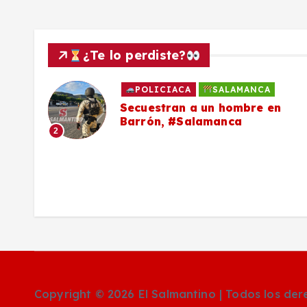
¿Te lo perdiste?
POLICIACA
SALAMANCA
to
Secuestran a un hombre en
Barrón, #Salamanca
2
ron
Copyright © 2026 El Salmantino | Todos los de