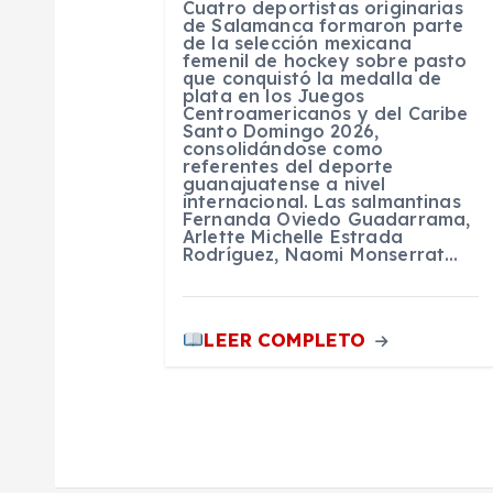
Cuatro deportistas originarias
e
de Salamanca formaron parte
de la selección mexicana
femenil de hockey sobre pasto
que conquistó la medalla de
n
plata en los Juegos
Centroamericanos y del Caribe
Santo Domingo 2026,
t
consolidándose como
referentes del deporte
guanajuatense a nivel
internacional. Las salmantinas
r
Fernanda Oviedo Guadarrama,
Arlette Michelle Estrada
Rodríguez, Naomi Monserrat…
a
d
LEER COMPLETO
a
s