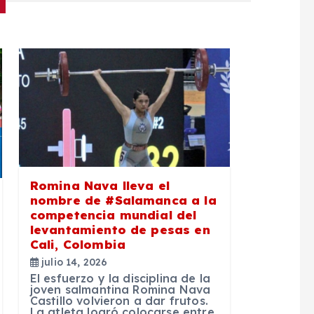
Romina Nava lleva el
nombre de #Salamanca a la
competencia mundial del
levantamiento de pesas en
Cali, Colombia
julio 14, 2026
El esfuerzo y la disciplina de la
joven salmantina Romina Nava
Castillo volvieron a dar frutos.
La atleta logró colocarse entre