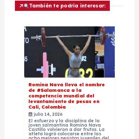
También te podría interesar:
ó
n
d
e
e
Romina Nava lleva el nombre
n
de #Salamanca a la
competencia mundial del
t
levantamiento de pesas en
Cali, Colombia
julio 14, 2026
r
El esfuerzo y la disciplina de la
joven salmantina Romina Nava
Castillo volvieron a dar frutos. La
a
atleta logró colocarse entre las
ocho mejores pesistas juveniles del