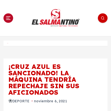
S
a
l
t
a
r
a
l
c
o
El Salmantino - medios/noticias/editorial
n
t
e
Inicio
n
i
d
o
¡CRUZ AZUL ES
SANCIONADO! LA
MÁQUINA TENDRÍA
REPECHAJE SIN SUS
AFICIONADOS
DEPORTE
noviembre 6, 2021