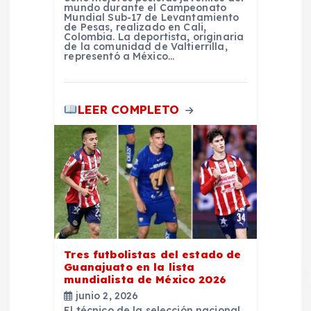
mundo durante el Campeonato
d
Mundial Sub-17 de Levantamiento
de Pesas, realizado en Cali,
Colombia. La deportista, originaria
de la comunidad de Valtierrilla,
a
representó a México…
s
LEER COMPLETO
Tres futbolistas del estado de
Guanajuato en la lista
mundialista de México 2026
junio 2, 2026
El técnico de la selección nacional