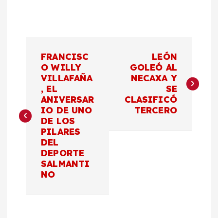
N
FRANCISC
LEÓN
a
O WILLY
GOLEÓ AL
VILLAFAÑA
NECAXA Y
, EL
SE
v
ANIVERSAR
CLASIFICÓ
IO DE UNO
TERCERO
e
DE LOS
PILARES
g
DEL
DEPORTE
a
SALMANTI
NO
c
i