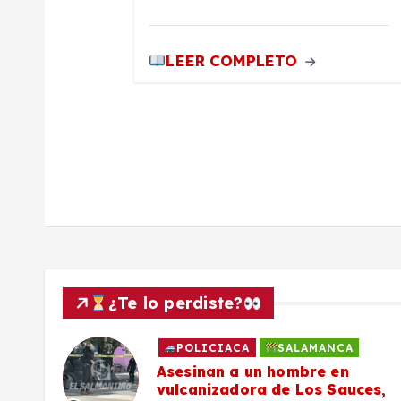
t
LEER COMPLETO
r
a
d
a
s
¿Te lo perdiste?
POLICIACA
SALAMANCA
Asesinan a un hombre en
vulcanizadora de Los Sauces,