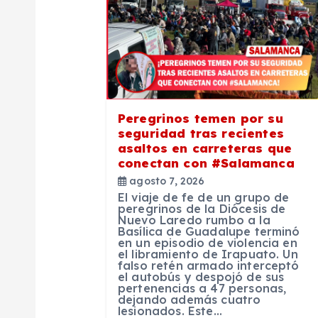
c
i
ó
Peregrinos temen por su
seguridad tras recientes
n
asaltos en carreteras que
conectan con #Salamanca
agosto 7, 2026
d
El viaje de fe de un grupo de
peregrinos de la Diócesis de
Nuevo Laredo rumbo a la
e
Basílica de Guadalupe terminó
en un episodio de violencia en
el libramiento de Irapuato. Un
e
falso retén armado interceptó
el autobús y despojó de sus
pertenencias a 47 personas,
dejando además cuatro
n
lesionados. Este…