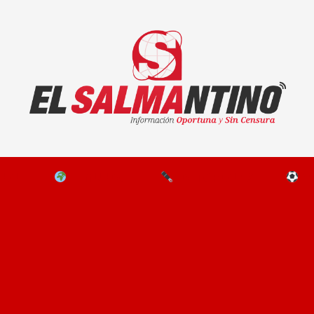
El Salmantino - medios/noticias/editorial
NAL
EL MUNDO
EDITORIALES
D