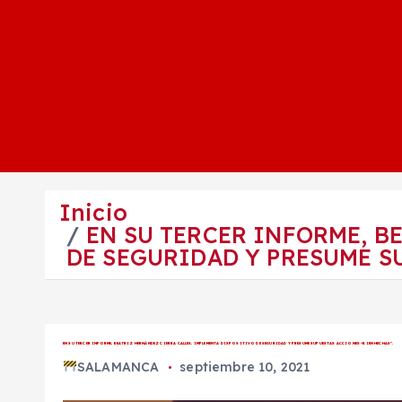
Inicio
EN SU TERCER INFORME, B
DE SEGURIDAD Y PRESUME S
EN SU TERCER INFORME, BEATRIZ HERNÁNDEZ CIERRA CALLES, IMPLEMENTA DISPOSITIVO DE SEGURIDAD Y PRESUME SUPUESTAS ACCIONES “BIEN HECHAS”.
SALAMANCA
septiembre 10, 2021