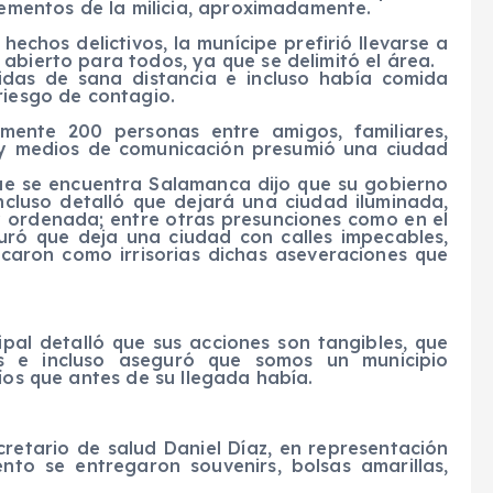
elementos de la milicia, aproximadamente.
echos delictivos, la munícipe prefirió llevarse a
abierto para todos, ya que se delimitó el área.
das de sana distancia e incluso había comida
riesgo de contagio.
ente 200 personas entre amigos, familiares,
s y medios de comunicación presumió una ciudad
que se encuentra Salamanca dijo que su gobierno
ncluso detalló que dejará una ciudad iluminada,
y ordenada; entre otras presunciones como en el
guró que deja una ciudad con calles impecables,
icaron como irrisorias dichas aseveraciones que
ipal detalló que sus acciones son tangibles, que
 e incluso aseguró que somos un municipio
íos que antes de su llegada había.
cretario de salud Daniel Díaz, en representación
nto se entregaron souvenirs, bolsas amarillas,