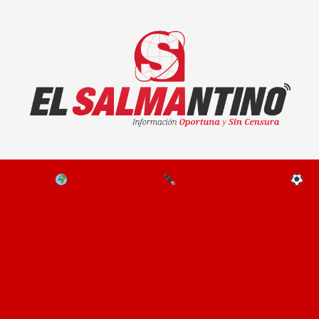
El Salmantino - medios/noticias/editorial
NAL
EL MUNDO
EDITORIALES
D