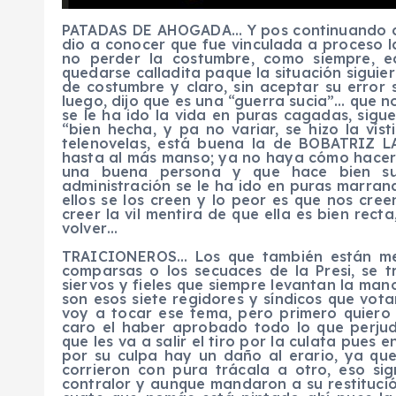
PATADAS DE AHOGADA… Y pos continuando con
dio a conocer que fue vinculada a proceso l
no perder la costumbre, como siempre, 
quedarse calladita paque la situación siguier
de costumbre y claro, sin aceptar su error
luego, dijo que es una “guerra sucia”… que n
se le ha ido la vida en puras cagadas, sigu
“bien hecha, y pa no variar, se hizo la ví
telenovelas, está buena la de BOBATRIZ 
hasta al más manso; ya no haya cómo hacerl
una buena persona y que hace bien su 
administración se le ha ido en puras marran
ellos se los creen y lo peor es que nos cre
creer la vil mentira de que ella es bien rec
volver…
TRAICIONEROS… Los que también están met
comparsas o los secuaces de la Presi, se t
siervos y fieles que siempre levantan la ma
son esos siete regidores y síndicos que vota
voy a tocar ese tema, pero primero quiero
caro el haber aprobado todo lo que perjudi
que les va a salir el tiro por la culata pues
por su culpa hay un daño al erario, ya qu
corrieron con pura trácala a otro, eso si
contralor y aunque mandaron a su restituci