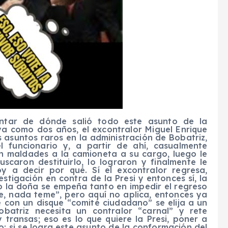
tar de dónde salió todo este asunto de la
ya como dos años, el excontralor Miguel Enrique
 asuntos raros en la administración de Bobatriz,
l funcionario y, a partir de ahí, casualmente
on maldades a la camioneta a su cargo, luego le
caron destituirlo, lo lograron y finalmente le
y a decir por qué. Sí el excontralor regresa,
tigación en contra de la Presi y entonces sí, la
so la doña se empeña tanto en impedir el regreso
e, nada teme”, pero aquí no aplica, entonces ya
 con un disque “comité ciudadano” se elija a un
obatriz necesita un contralor “carnal” y rete
transas; eso es lo que quiere la Presi, poner a
o; si se logra este asunto de la conformación del