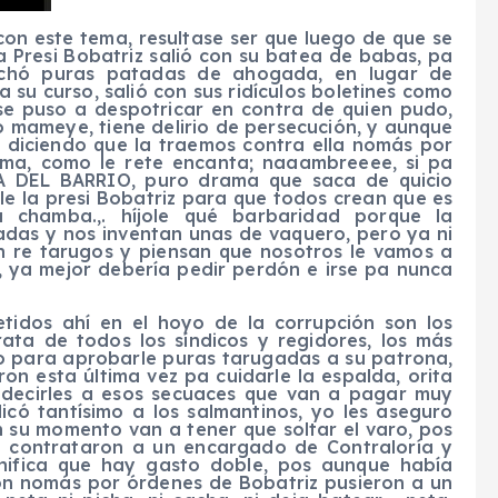
 este tema, resultase ser que luego de que se
a Presi Bobatriz salió con su batea de babas, pa
echó puras patadas de ahogada, en lugar de
a su curso, salió con sus ridículos boletines como
 se puso a despotricar en contra de quien pudo,
o mameye, tiene delirio de persecución, y aunque
e diciendo que la traemos contra ella nomás por
stima, como le rete encanta; naaambreeee, si pa
LA DEL BARRIO, puro drama que saca de quicio
e la presi Bobatriz para que todos crean que es
chamba.,. híjole qué barbaridad porque la
adas y nos inventan unas de vaquero, pero ya ni
en re tarugos y piensan que nosotros le vamos a
ta, ya mejor debería pedir perdón e irse pa nunca
idos ahí en el hoyo de la corrupción son los
rata de todos los síndicos y regidores, los más
no para aprobarle puras tarugadas a su patrona,
ron esta última vez pa cuidarle la espalda, orita
 decirles a esos secuaces que van a pagar muy
có tantísimo a los salmantinos, yo les aseguro
 en su momento van a tener que soltar el varo, pos
e contrataron a un encargado de Contraloría y
gnifica que hay gasto doble, pos aunque había
ón nomás por órdenes de Bobatriz pusieron a un