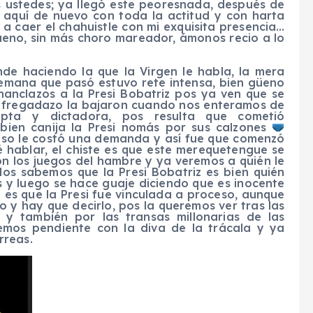
 ustedes; ya llegó este peoresnada, después de
 aquí de nuevo con toda la actitud y con harta
 a caer el chahuistle con mi exquisita presencia…
Bueno, sin más choro mareador, ámonos recio a lo
de haciendo la que la Virgen le habla, la mera
semana que pasó estuvo rete intensa, bien güeno
chanclazos a la Presi Bobatriz pos ya ven que se
un fregadazo la bajaron cuando nos enteramos de
pta y dictadora, pos resulta que cometió
bien canija la Presi nomás por sus calzones
 eso le costó una demanda y así fue que comenzó
hablar, el chiste es que este merequetengue se
 los juegos del hambre y ya veremos a quién le
os sabemos que la Presi Bobatriz es bien quién
 y luego se hace guaje diciendo que es inocente
 es que la Presi fue vinculada a proceso, aunque
o y hay que decirlo, pos la queremos ver tras las
 y también por las transas millonarias de las
nemos pendiente con la diva de la trácala y ya
rreas.