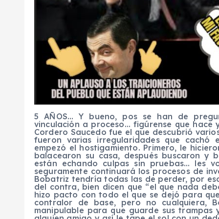
5 AÑOS… Y bueno, pos se han de pregun
vinculación a proceso… figúrense que hace 
Cordero Saucedo fue el que descubrió varios
fueron varias irregularidades que cachó e
empezó el hostigamiento. Primero, le hicier
balacearon su casa, después buscaron y bus
están echando culpas sin pruebas… les vo
seguramente continuará los procesos de inves
Bobatriz tendría todas las de perder, por e
del contra, bien dicen que “el que nada deb
hizo pacto con todo el que se dejó para que
contralor de base, pero no cualquiera, B
manipulable para que guarde sus trampas y 
alguien amigo y así le tape el sol con un ded