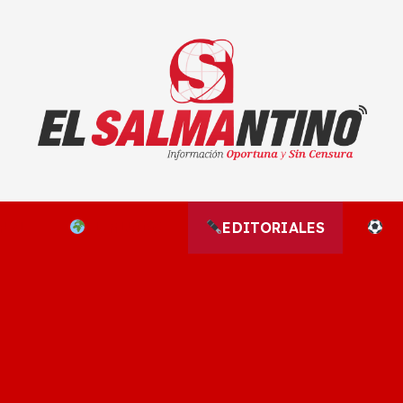
El Salmantino - medios/noticias/editorial
NAL
EL MUNDO
EDITORIALES
D