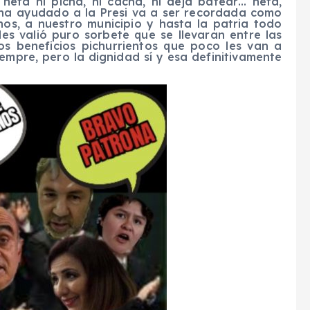
neta ni picha, ni cacha, ni deja batear… neta,
 ha ayudado a la Presi va a ser recordada como
inos, a nuestro municipio y hasta la patria todo
les valió puro sorbete que se llevaran entre las
os beneficios pichurrientos que poco les van a
iempre, pero la dignidad sí y esa definitivamente