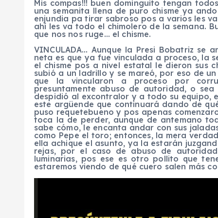
Mis compas!!! buen dominguito tengan todos
una semanita llena de puro chisme ya ando
enjundia pa tirar sabroso pos a varios les va
ahí les va todo el chimolero de la semana. 
que nos nos ruge… el chisme.
VINCULADA… Aunque la Presi Bobatriz se an
neta es que ya fue vinculada a proceso, la 
el chisme pos a nivel estatal le dieron sus 
subió a un ladrillo y se mareó, por eso de 
que la vincularon a proceso por corru
presuntamente abuso de autoridad, o sea 
despidió al excontralor y a todo su equipo,
este argüende que continuará dando de qué 
puso requetebueno y pos apenas comenzaron
toca la de perder, aunque de antemano tod
sabe cómo, le encanta andar con sus jaladas
como Pepe el toro; entonces, la mera verdad
ella achique el asunto, ya la estarán juzgand
rejas, por el caso de abuso de autoridad
luminarias, pos ese es otro pollito que te
estaremos viendo de qué cuero salen más co