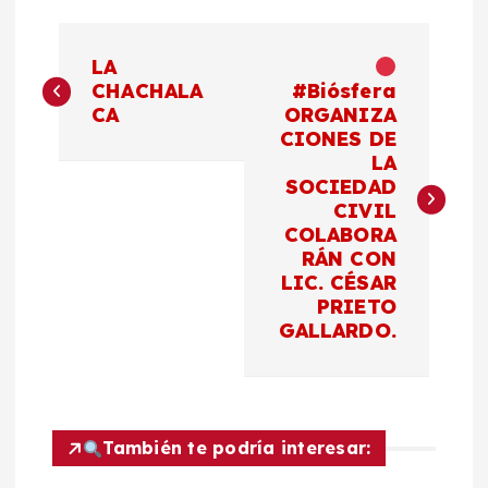
N
LA
a
CHACHALA
#Biósfera
CA
ORGANIZA
CIONES DE
v
LA
SOCIEDAD
e
CIVIL
COLABORA
g
RÁN CON
LIC. CÉSAR
a
PRIETO
GALLARDO.
c
i
También te podría interesar:
ó