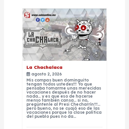
n
d
e
e
n
La Chachalaca
agosto 2, 2026
t
Mis compas buen dominguito
tengan todos ustedes!!! Yo que
pensaba tomarme unas merecidas
r
vacaciones después de no hacer
nada… y es que eso de hacerse
menso también cansa… si no,
pregúntenle al Presi Checharrín!!!…
a
pero bueno, no se cuajó eso de las
vacaciones porque la clase política
del pueblo pues no da…
d