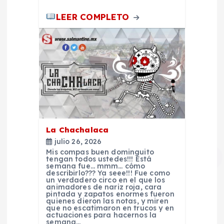
a
LEER COMPLETO
s
La Chachalaca
julio 26, 2026
Mis compas buen dominguito
tengan todos ustedes!!! Está
semana fue… mmm… cómo
describirlo??? Ya seee!!! Fue como
un verdadero circo en el que los
animadores de nariz roja, cara
pintada y zapatos enormes fueron
quienes dieron las notas, y miren
que no escatimaron en trucos y en
actuaciones para hacernos la
semana…