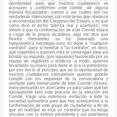
oportunidad para que muchos ciudadanos se
acerquen y conformen este comité -de alguna
manera fiscalizador-; vamos a ver cuáles son las
verdaderas intenciones con este tema que obedece
a recomendación del Congreso del Estado, y es que
como dice el dicho “piensa mal y acertarás”, me
refiero a que la conformación de este Comité estará
a cargo de la propia alcaldesa, algo me dice que
Beatriz Hernández ya ha planeado una
maquiavélica estrategia para no dejar a “cualquier
contralor”, pero sí heredar a “su contralor”, es decir,
que impondrá a quienes más le convengan para así
blindar su espalda, (por supuesto) favorecida por su
equipo de regidores y síndicos -a modo- quienes
levantarán su mano para darle el sí a la presidenta,
por eso decía al principio que es la oportunidad de
muchos ciudadanos salmantinos quienes podrán
cumplir con los requisitos de la convocatoria y
anotarse para formar parte de este Comité; incluso,
estoy pensando en acercarme yo para saber qué tan
transparente será este proceso en la elección del
Comité. Hago una extensiva invitación a toda la
sociedad salmantina para que nos acerquemos a la
conformación de este grupo de ciudadanos a fin de
que en realidad se elija un contralor que no tenga
vínculos con la señora presidenta y así podríamos