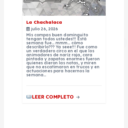
d
a
La Chachalaca
julio 26, 2026
s
Mis compas buen dominguito
tengan todos ustedes!!! Está
semana fue… mmm… cómo
describirlo??? Ya seee!!! Fue como
un verdadero circo en el que los
animadores de nariz roja, cara
pintada y zapatos enormes fueron
quienes dieron las notas, y miren
que no escatimaron en trucos y en
actuaciones para hacernos la
semana…
LEER COMPLETO