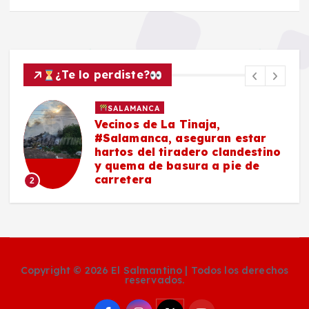
¿Te lo perdiste?
SALAMANCA
¿La lechuga de #Guanajuato
estaba detrás del brote de
o
Cyclospora? Esto encontraron
en las pruebas
3
Copyright © 2026 El Salmantino | Todos los derechos
reservados.