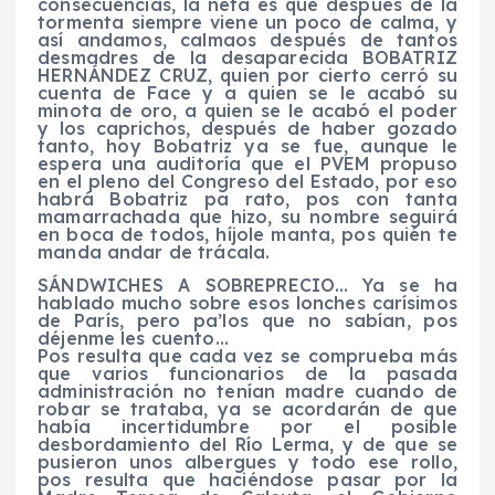
consecuencias, la neta es que después de la
tormenta siempre viene un poco de calma, y
así andamos, calmaos después de tantos
desmadres de la desaparecida BOBATRIZ
HERNÁNDEZ CRUZ, quien por cierto cerró su
cuenta de Face y a quien se le acabó su
minota de oro, a quien se le acabó el poder
y los caprichos, después de haber gozado
tanto, hoy Bobatriz ya se fue, aunque le
espera una auditoría que el PVEM propuso
en el pleno del Congreso del Estado, por eso
habrá Bobatriz pa rato, pos con tanta
mamarrachada que hizo, su nombre seguirá
en boca de todos, híjole manta, pos quién te
manda andar de trácala.
SÁNDWICHES A SOBREPRECIO… Ya se ha
hablado mucho sobre esos lonches carísimos
de París, pero pa’los que no sabían, pos
déjenme les cuento…
Pos resulta que cada vez se comprueba más
que varios funcionarios de la pasada
administración no tenían madre cuando de
robar se trataba, ya se acordarán de que
había incertidumbre por el posible
desbordamiento del Río Lerma, y de que se
pusieron unos albergues y todo ese rollo,
pos resulta que haciéndose pasar por la