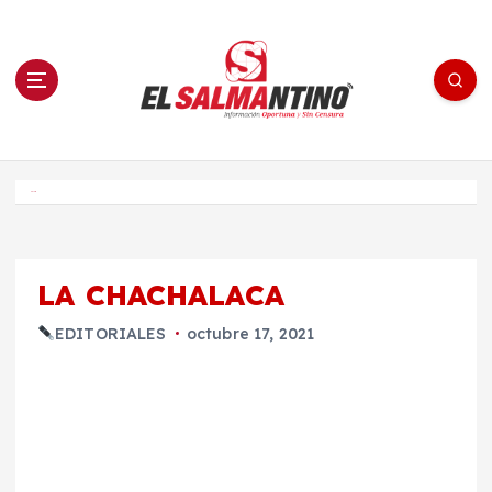
S
a
l
t
a
r
a
l
c
o
El Salmantino - medios/noticias/editorial
n
t
e
Inicio
n
i
d
o
LA CHACHALACA
EDITORIALES
octubre 17, 2021