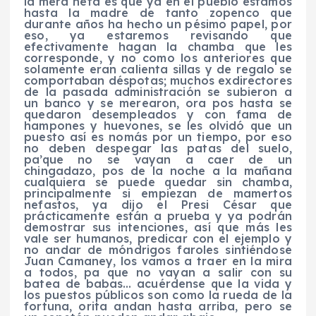
la mera neta es que ya en el pueblo estamos
hasta la madre de tanto zopenco que
durante años ha hecho un pésimo papel, por
eso, ya estaremos revisando que
efectivamente hagan la chamba que les
corresponde, y no como los anteriores que
solamente eran calienta sillas y de regalo se
comportaban déspotas; muchos exdirectores
de la pasada administración se subieron a
un banco y se merearon, ora pos hasta se
quedaron desempleados y con fama de
hampones y huevones, se les olvidó que un
puesto así es nomás por un tiempo, por eso
no deben despegar las patas del suelo,
pa’que no se vayan a caer de un
chingadazo, pos de la noche a la mañana
cualquiera se puede quedar sin chamba,
principalmente si empiezan de mamertos
nefastos, ya dijo el Presi César que
prácticamente están a prueba y ya podrán
demostrar sus intenciones, así que más les
vale ser humanos, predicar con el ejemplo y
no andar de móndrigos faroles sintiéndose
Juan Camaney, los vamos a traer en la mira
a todos, pa que no vayan a salir con su
batea de babas… acuérdense que la vida y
los puestos públicos son como la rueda de la
fortuna, orita andan hasta arriba, pero se