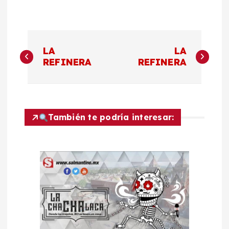
N
LA
LA
a
REFINERA
REFINERA
v
e
También te podría interesar:
g
a
c
i