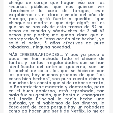
chingo de coraje que hagan eso con los
recursos públicos, que nos quieran ver
literalmente la cara de tarugos, este
exgobierno es el claro ejemplo del año de
Hidalgo, pos gritó fuerte y quedito: “que
chingue su madre el que deje algo”; así es
que no se nos olvide esta transa de 92 mil
pesos en comida y sándwiches de 2 mil 62
pesos por piocha; me queda claro que el
sobreprecio fue “otra acción bien hecha”; ya
salió el peine, 3 años efectivos de pura
robadera… ninguna novedad.
MÁS IRREGULARIDADES… Y pos ya poco a
poco me han echado todo el chisme de
tantas y tantas irregularidades que se han
identificado del anterior gobierno, son un
titipuchal de cosas las que se hicieron con
las patas, hay muchas pruebas de que “las
cosas bien hechas”, son puro cuento chino y
a muchos les consta que si de robar se trata,
la Bobatriz tiene maestría y doctorado, pero
en el buen gobierno, está reprobada, tan
mala fue su gestión, que hasta el changarro
del Jardín Principal lo tenía hecho una
guácala, ya si hablamos de los dineros, la
cosa está delicada porque hay un robadero
como pa hacer una serie de Netflix, lo mejor