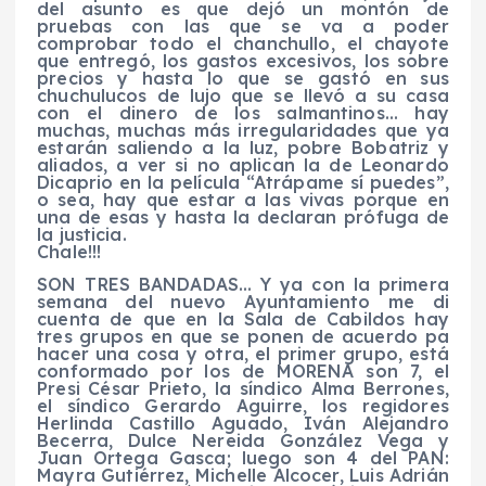
del asunto es que dejó un montón de
pruebas con las que se va a poder
comprobar todo el chanchullo, el chayote
que entregó, los gastos excesivos, los sobre
precios y hasta lo que se gastó en sus
chuchulucos de lujo que se llevó a su casa
con el dinero de los salmantinos… hay
muchas, muchas más irregularidades que ya
estarán saliendo a la luz, pobre Bobatriz y
aliados, a ver si no aplican la de Leonardo
Dicaprio en la película “Atrápame sí puedes”,
o sea, hay que estar a las vivas porque en
una de esas y hasta la declaran prófuga de
la justicia.
Chale!!!
SON TRES BANDADAS… Y ya con la primera
semana del nuevo Ayuntamiento me di
cuenta de que en la Sala de Cabildos hay
tres grupos en que se ponen de acuerdo pa
hacer una cosa y otra, el primer grupo, está
conformado por los de MORENA son 7, el
Presi César Prieto, la síndico Alma Berrones,
el síndico Gerardo Aguirre, los regidores
Herlinda Castillo Aguado, Iván Alejandro
Becerra, Dulce Nereida González Vega y
Juan Ortega Gasca; luego son 4 del PAN:
Mayra Gutiérrez, Michelle Alcocer, Luis Adrián