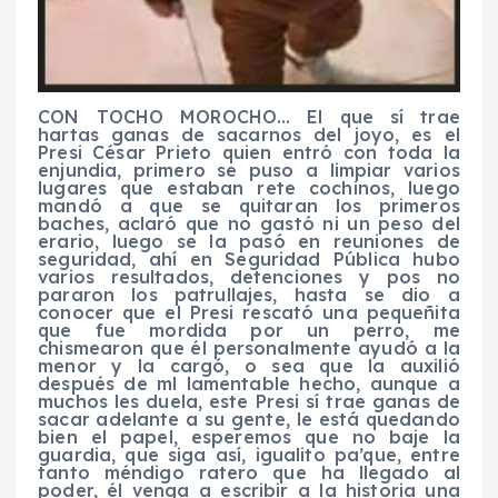
CON TOCHO MOROCHO… El que sí trae
hartas ganas de sacarnos del joyo, es el
Presi César Prieto quien entró con toda la
enjundia, primero se puso a limpiar varios
lugares que estaban rete cochinos, luego
mandó a que se quitaran los primeros
baches, aclaró que no gastó ni un peso del
erario, luego se la pasó en reuniones de
seguridad, ahí en Seguridad Pública hubo
varios resultados, detenciones y pos no
pararon los patrullajes, hasta se dio a
conocer que el Presi rescató una pequeñita
que fue mordida por un perro, me
chismearon que él personalmente ayudó a la
menor y la cargó, o sea que la auxilió
después de ml lamentable hecho, aunque a
muchos les duela, este Presi sí trae ganas de
sacar adelante a su gente, le está quedando
bien el papel, esperemos que no baje la
guardia, que siga así, igualito pa’que, entre
tanto méndigo ratero que ha llegado al
poder, él venga a escribir a la historia una