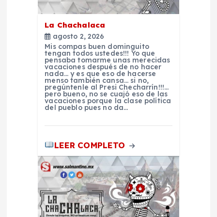
ó
La Chachalaca
n
agosto 2, 2026
Mis compas buen dominguito
d
tengan todos ustedes!!! Yo que
pensaba tomarme unas merecidas
vacaciones después de no hacer
nada… y es que eso de hacerse
e
menso también cansa… si no,
pregúntenle al Presi Checharrín!!!…
pero bueno, no se cuajó eso de las
e
vacaciones porque la clase política
del pueblo pues no da…
n
LEER COMPLETO
t
r
a